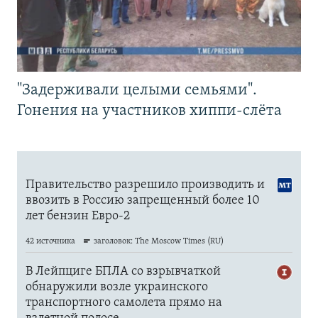
"Задерживали целыми семьями".
Гонения на участников хиппи-слёта