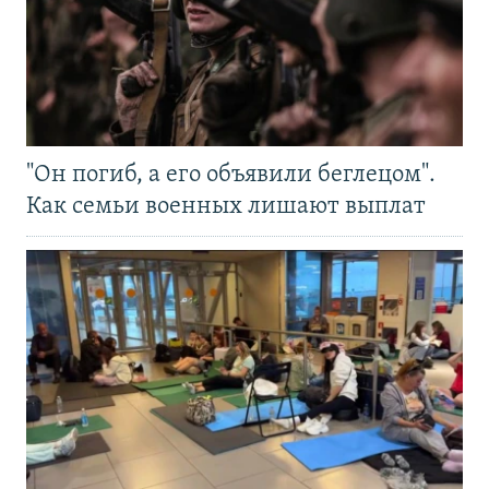
"Он погиб, а его объявили беглецом".
Как семьи военных лишают выплат