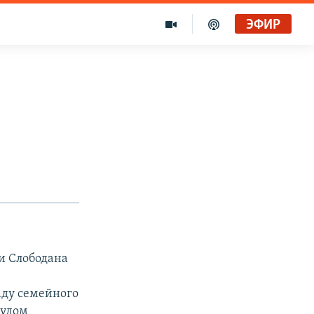
ЭФИР
ии Слободана
аду семейного
судом