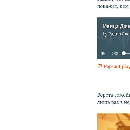
покажет, кем 
Ивица Дач
by
Радио Сво
0:00
Pop-out pla
Ворота семей
лишь раз в н