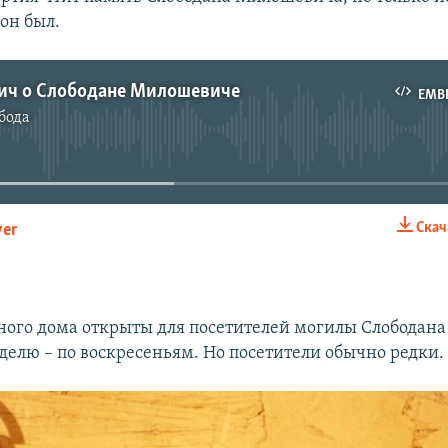
он был.
ич о Слободане Милошевиче
EMB
бода
No media source currently available
Скач
yer
EMBED
ного дома открыты для посетителей могилы Слободан
еделю – по воскресеньям. Но посетители обычно редки.