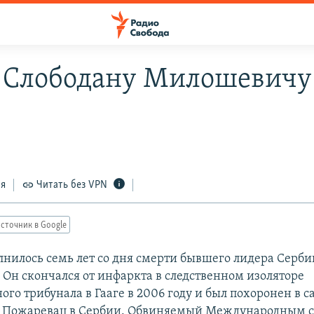
 Слободану Милошевичу
ся
Читать без VPN
сточник в Google
олнилось семь лет со дня смерти бывшего лидера Серб
Он скончался от инфаркта в следственном изоляторе
го трибунала в Гааге в 2006 году и был похоронен в с
е Пожаревац в Сербии. Обвиняемый Международным 