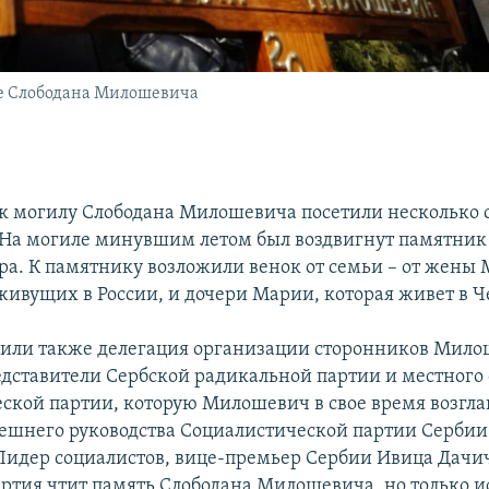
ле Слободана Милошевича
к могилу Слободана Милошевича посетили несколько с
 На могиле минувшим летом был воздвигнут памятник 
ра. К памятнику возложили венок от семьи – от жены
живущих в России, и дочери Марии, которая живет в 
или также делегация организации сторонников Мил
редставители Сербской радикальной партии и местного
ской партии, которую Милошевич в свое время возгла
ешнего руководства Социалистической партии Сербии
 Лидер социалистов, вице-премьер Сербии Ивица Дачи
партия чтит память Слободана Милошевича, но только и