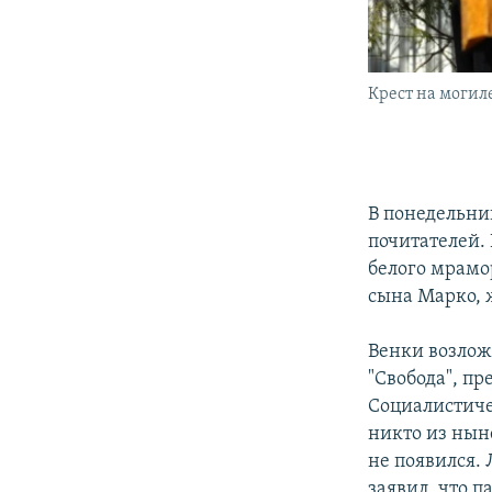
Крест на моги
В понедельни
почитателей.
белого мрамо
сына Марко, 
Венки возлож
"Свобода", п
Социалистиче
никто из нын
не появился.
заявил, что 