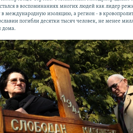
тался в воспоминаниях многих людей как лидер реж
у в международную изоляцию, а регион - в кровопролит
славии погибли десятки тысяч человек, не менее мил
и дома.