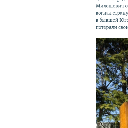
РАСПИСАНИЕ ВЕЩАНИЯ
Милошевич ос
ПОДПИШИТЕСЬ НА РАССЫЛКУ
вогнал стран
в бывшей Юго
потеряли сво