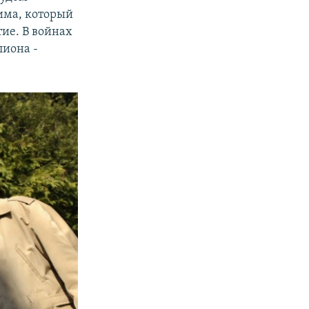
има, который
ие. В войнах
лиона -