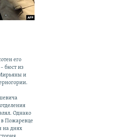
отен его
– бюст из
 Мирьяны и
Черногории.
ошевича
 отделения
влял. Однако
 в Пожаревце
ч на днях
стория