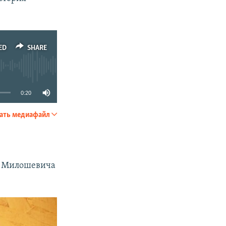
ED
SHARE
0:20
ать медиафайл
SHARE
а Милошевича