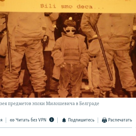
зея предметов эпохи Милошевича в Белграде
ся
Читать без VPN
Подпишитесь
Распечатать