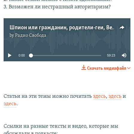
3. Возможен ли нестрашный авторитаризм?
Шпион или гражданин, родители-геи, Венгрия и театр
by
Радио Свобода
No media source currently available
0:00
59:23
Скачать медиафайл
Статьи на эти темы можно почитать
здесь
,
здесь
и
здесь
.
Ссылки на разные тексты и видео, которые мы
обсуждали в подкасте: