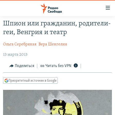
Ссылки
для
упрощенного
Шпион или гражданин, родители-
ПРОГРАММЫ
доступа
геи, Венгрия и театр
ПОДКАСТЫ
Вернуться
к
Ольга Серебряная
Вера Шенгелия
АВТОРСКИЕ ПРОЕКТЫ
основному
13 марта 2013
ЦИТАТЫ СВОБОДЫ
содержанию
Вернутся
МНЕНИЯ
Поделиться
Читать без VPN
к
КУЛЬТУРА
главной
Приоритетный источник в Google
навигации
IDEL.РЕАЛИИ
Вернутся
КАВКАЗ.РЕАЛИИ
к
СЕВЕР.РЕАЛИИ
поиску
СИБИРЬ.РЕАЛИИ