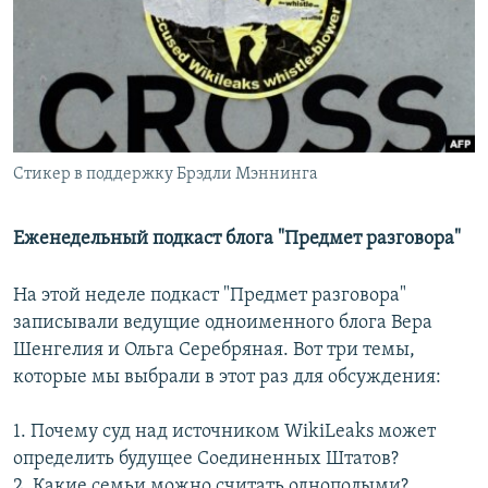
РАСПИСАНИЕ ВЕЩАНИЯ
ПОДПИШИТЕСЬ НА РАССЫЛКУ
СОЦИАЛЬНЫЕ СЕТИ
Стикер в поддержку Брэдли Мэннинга
Еженедельный подкаст блога "Предмет разговора"
Все сайты РСЕ/РС
На этой неделе подкаст "Предмет разговора"
записывали ведущие одноименного блога Вера
Шенгелия и Ольга Серебряная. Вот три темы,
которые мы выбрали в этот раз для обсуждения:
1. Почему суд над источником WikiLeaks может
определить будущее Соединенных Штатов?
2. Какие семьи можно считать однополыми?