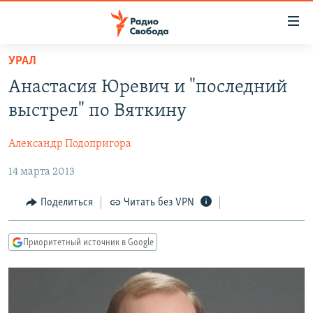
Ссылки
для
упрощенного
УРАЛ
ПРОГРАММЫ
доступа
Анастасия Юревич и "последний
ПОДКАСТЫ
Вернуться
выстрел" по Вяткину
к
АВТОРСКИЕ ПРОЕКТЫ
основному
Александр Подопригора
ЦИТАТЫ СВОБОДЫ
содержанию
Вернутся
14 марта 2013
МНЕНИЯ
к
КУЛЬТУРА
Поделиться
Читать без VPN
главной
навигации
IDEL.РЕАЛИИ
Вернутся
Приоритетный источник в Google
КАВКАЗ.РЕАЛИИ
к
СЕВЕР.РЕАЛИИ
поиску
СИБИРЬ.РЕАЛИИ