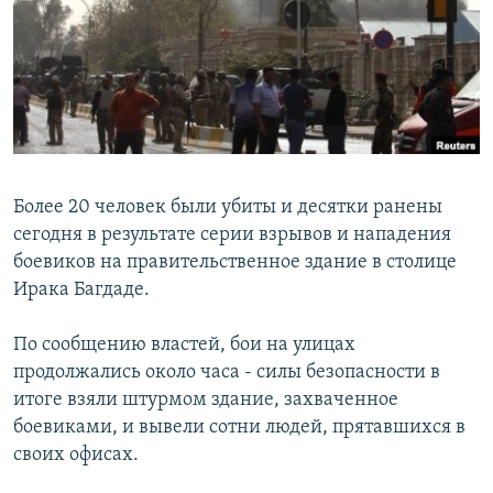
РАСПИСАНИЕ ВЕЩАНИЯ
ПОДПИШИТЕСЬ НА РАССЫЛКУ
СОЦИАЛЬНЫЕ СЕТИ
Более 20 человек были убиты и десятки ранены
сегодня в результате серии взрывов и нападения
боевиков на правительственное здание в столице
Все сайты РСЕ/РС
Ирака Багдаде.
По сообщению властей, бои на улицах
продолжались около часа - силы безопасности в
итоге взяли штурмом здание, захваченное
боевиками, и вывели сотни людей, прятавшихся в
своих офисах.