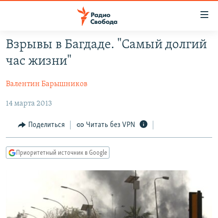
Ссылки
для
упрощенного
Взрывы в Багдаде. "Самый долгий
ПРОГРАММЫ
доступа
час жизни"
ПОДКАСТЫ
Вернуться
к
Валентин Барышников
АВТОРСКИЕ ПРОЕКТЫ
основному
14 марта 2013
ЦИТАТЫ СВОБОДЫ
содержанию
Вернутся
МНЕНИЯ
Поделиться
Читать без VPN
к
КУЛЬТУРА
главной
Приоритетный источник в Google
навигации
IDEL.РЕАЛИИ
Вернутся
КАВКАЗ.РЕАЛИИ
к
СЕВЕР.РЕАЛИИ
поиску
СИБИРЬ.РЕАЛИИ