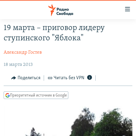
Ссылки
для
упрощенного
19 марта – приговор лидеру
ПРОГРАММЫ
доступа
ступинского "Яблока"
ПОДКАСТЫ
Вернуться
к
Александр Гостев
АВТОРСКИЕ ПРОЕКТЫ
основному
18 марта 2013
ЦИТАТЫ СВОБОДЫ
содержанию
Вернутся
МНЕНИЯ
Поделиться
Читать без VPN
к
КУЛЬТУРА
главной
Приоритетный источник в Google
навигации
IDEL.РЕАЛИИ
Вернутся
КАВКАЗ.РЕАЛИИ
к
СЕВЕР.РЕАЛИИ
поиску
СИБИРЬ.РЕАЛИИ