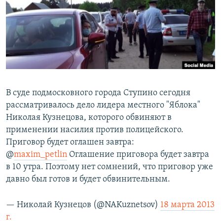
РАСПИСАНИЕ ВЕЩАНИЯ
ПОДПИШИТЕСЬ НА РАССЫЛКУ
СОЦИАЛЬНЫЕ СЕТИ
В суде подмосковного города Ступино сегодня
рассматривалось дело лидера местного "Яблока"
Николая Кузнецова, которого обвиняют в
Все сайты РСЕ/РС
применении насилия против полицейского.
Приговор будет оглашен завтра:
@
maxim_petlin
Оглашение приговора будет завтра
в 10 утра. Поэтому нет сомнений, что приговор уже
давно был готов и будет обвинительным.
— Николай Кузнецов (@NAKuznetsov)
18 марта 2013
г.