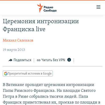
Ссылки
для
упрощенного
Церемония интронизации
ПРОГРАММЫ
доступа
Франциска live
ПОДКАСТЫ
Вернуться
к
Михаил Саленков
АВТОРСКИЕ ПРОЕКТЫ
основному
19 марта 2013
ЦИТАТЫ СВОБОДЫ
содержанию
Вернутся
МНЕНИЯ
Поделиться
Читать без VPN
к
КУЛЬТУРА
главной
Приоритетный источник в Google
навигации
IDEL.РЕАЛИИ
Вернутся
КАВКАЗ.РЕАЛИИ
В Ватикане проходит церемония интронизации
к
Папы Римского Франциска. На площади Святого
СЕВЕР.РЕАЛИИ
поиску
Петра в Риме собрались тысячи людей. Папа
СИБИРЬ.РЕАЛИИ
Франциск приветствовал их, проехав по площади в