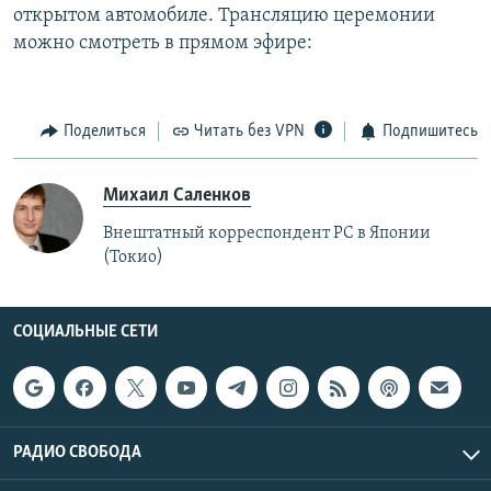
открытом автомобиле. Трансляцию церемонии
РАСПИСАНИЕ ВЕЩАНИЯ
можно смотреть в прямом эфире:
ПОДПИШИТЕСЬ НА РАССЫЛКУ
СОЦИАЛЬНЫЕ СЕТИ
Поделиться
Читать без VPN
Подпишитесь
Михаил Саленков
Внештатный корреспондент РС в Японии
(Токио)
Все сайты РСЕ/РС
СОЦИАЛЬНЫЕ СЕТИ
РАДИО СВОБОДА