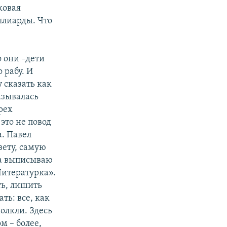
ковая
ллиарды. Что
о они –дети
 рабу. И
 сказать как
азывалась
рех
это не повод
а. Павел
зету, самую
, а выписываю
«Литературка».
ть, лишить
ать: все, как
молкли. Здесь
м – более,