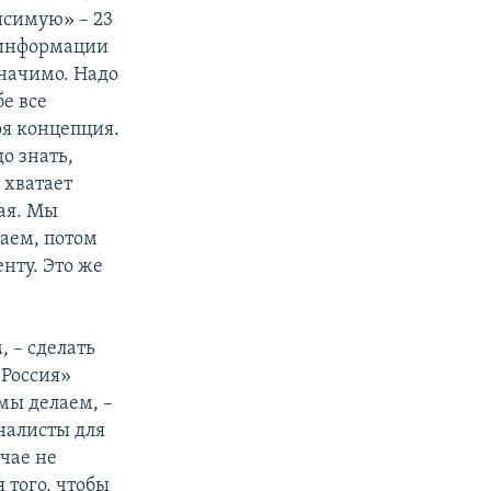
исимую» – 23
е информации
значимо. Надо
бе все
оя концепция.
о знать,
 хватает
ая. Мы
лаем, потом
нту. Это же
, – сделать
 Россия»
мы делаем, –
налисты для
учае не
 того, чтобы