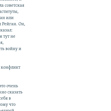
ла советская
нституты,
ган или
л Рейган. Он,
сказал:
и тут не
я,
ть войну и
 конфликт
это очень
жно сказать
себя в
тому что
рьезный