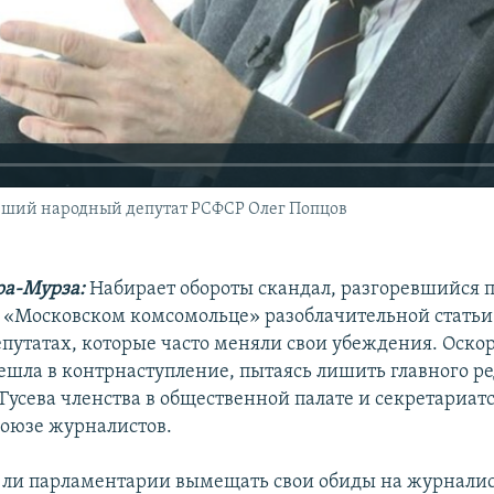
вший народный депутат РСФСР Олег Попцов
ра-Мурза:
Набирает обороты скандал, разгоревшийся п
 «Московском комсомольце» разоблачительной статьи 
утатах, которые часто меняли свои убеждения. Оско
ешла в контрнаступление, пытаясь лишить главного р
Гусева членства в общественной палате и секретариатс
оюзе журналистов.
е ли парламентарии вымещать свои обиды на журнали