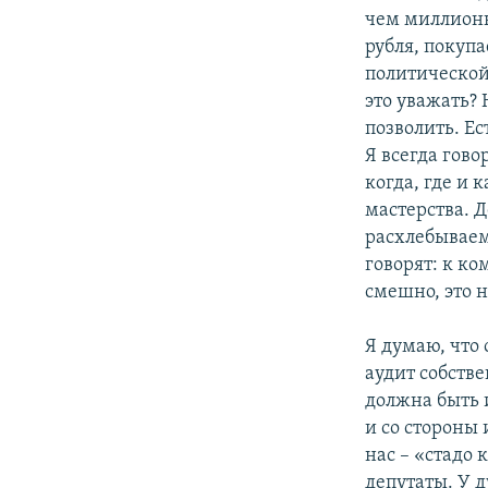
чем миллионн
рубля, покуп
политической 
это уважать? 
позволить. Ес
Я всегда гово
когда, где и 
мастерства. 
расхлебываем
говорят: к к
смешно, это 
Я думаю, что 
аудит собств
должна быть 
и со стороны
нас – «стадо 
депутаты. У 