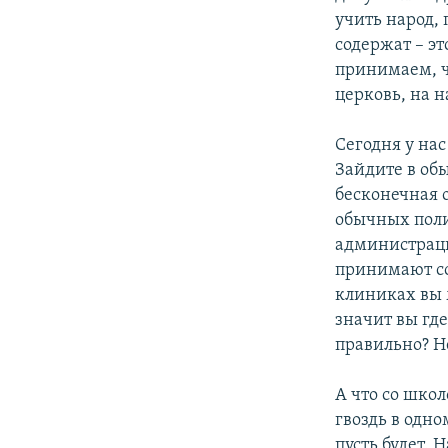
учить народ,
содержат – эт
принимаем, ч
церковь, на н
Сегодня у на
Зайдите в об
бесконечная 
обычных поли
администрации
принимают со
клиниках вы м
значит вы где
правильно? Не
А что со шко
гвоздь в одно
пусть будет. 