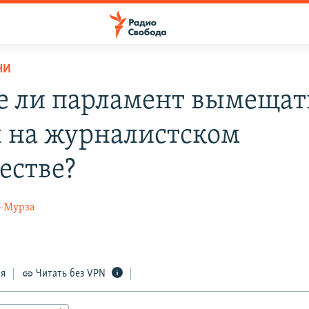
НИ
е ли парламент вымещат
 на журналистском
естве?
-Мурза
ся
Читать без VPN