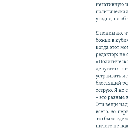
негативную и
политическая
угодно, но об
Я понимаю, чт
божьи в куби
когда этот м
редактор: не 
«Политическа
депутатах-же
устраивать ис
блестящий ре
острую. Я не 
– это разные 
Эти вещи надо
всего. Во-перв
это было сдел
ничего не по