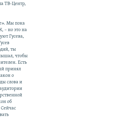
ла ТВ-Центр,
е». Мы пока
, – но это на
уют Гусева,
Гусев
одяй, ты
слышал, чтобы
зителен. Есть
ый принял
закон о
ды слова и
з аудитории
арственной
кон об
 Сейчас
вать