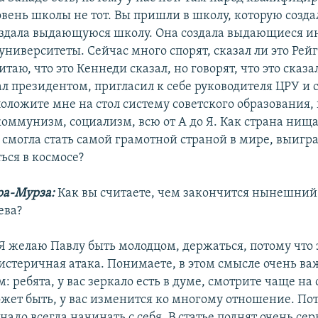
вень школы не тот. Вы пришли в школу, которую созда
создала выдающуюся школу. Она создала выдающиеся и
ниверситеты. Сейчас много спорят, сказал ли это Рей
итаю, что это Кеннеди сказал, но говорят, что это сказа
ал президентом, пригласил к себе руководителя ЦРУ и 
ложите мне на стол систему советского образования, 
коммунизм, социализм, всю от А до Я. Как страна нища
 смогла стать самой грамотной страной в мире, выигра
ься в космосе?
ра-Мурза:
Как вы считаете, чем закончится нынешний
ева?
Я желаю Павлу быть молодцом, держаться, потому что 
 истеричная атака. Понимаете, в этом смысле очень ва
ребята, у вас зеркало есть в думе, смотрите чаще на 
ожет быть, у вас изменится ко многому отношение. По
надо всегда начинать с себя. В статье поднят очень се