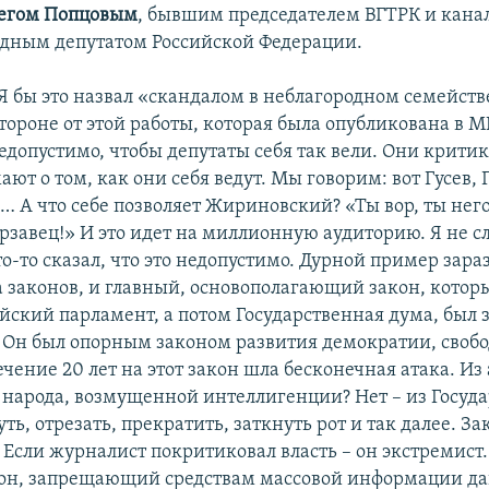
егом Попцовым
, бывшим председателем ВГТРК и кана
дным депутатом Российской Федерации.
Я бы это назвал «скандалом в неблагородном семейств
ороне от этой работы, которая была опубликована в МК
едопустимо, чтобы депутаты себя так вели. Они критик
ают о том, как они себя ведут. Мы говорим: вот Гусев, 
… А что себе позволяет Жириновский? «Ты вор, ты нег
ерзавец!» И это идет на миллионную аудиторию. Я не 
то-то сказал, что это недопустимо. Дурной пример зара
а законов, и главный, основополагающий закон, котор
йский парламент, а потом Государственная дума, был 
 Он был опорным законом развития демократии, свобо
течение 20 лет на этот закон шла бесконечная атака. И
 народа, возмущенной интеллигенции? Нет – из Госуд
ь, отрезать, прекратить, заткнуть рот и так далее. За
 Если журналист покритиковал власть – он экстремист.
кон, запрещающий средствам массовой информации да