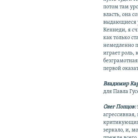
потом там уро
власть, она 
выдающиеся у
Кеннеди, я сч
как только ст
немедленно по
играет роль, 
безграмотная
первой оказат
Владимир Ка
для Павла Гус
Олег Попцов:
агрессивная,
критикующим: 
зеркало, и, м
прежде всего 