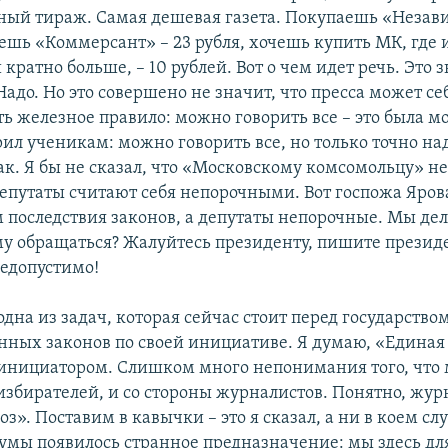
ый тираж. Самая дешевая газета. Покупаешь «Незав
аешь «Коммерсант» – 23 рубля, хочешь купить МК, гд
кратно больше, – 10 рублей. Вот о чем идет речь. Это 
Надо. Но это совершено не значит, что пресса может се
ть железное правило: можно говорить все – это была м
рил ученикам: можно говорить все, но только точно над
как. Я бы не сказал, что «Московскому комсомольцу» не
Депутаты считают себя непорочными. Вот госпожа Яров
 последствия законов, а депутаты непорочные. Мы де
ому обращаться? Жалуйтесь президенту, пишите президе
недопустимо!
одна из задач, которая сейчас стоит перед государством
енных законов по своей инициативе. Я думаю, «Единая
инициатором. Слишком много непонимания того, что 
 избирателей, и со стороны журналистов. Понятно, жур
коз». Поставим в кавычки – это я сказал, а ни в коем сл
думы появилось странное предназначение: мы здесь для