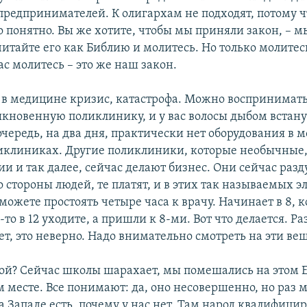
 предпринимателей. К олигархам не подходят, потому 
о понятно. Вы же хотите, чтобы мы приняли закон, – м
итайте его как Библию и молитесь. Но только молитес
ас молитесь – это же наш закон.
с в медицине кризис, катастрофа. Можно воспринимать
ыкновенную поликлинику, и у вас волосы дыбом встанут
очередь, на два дня, практически нет оборудования в 
клиниках. Другие поликлиники, которые необычные
 и так далее, сейчас делают бизнес. Они сейчас разд
 стороны людей, те платят, и в этих так называемых 
ожете простоять четыре часа к врачу. Начинает в 8, ко
-то в 12 уходите, а пришли к 8-ми. Вот что делается. Ра
т, это неверно. Надо внимательно смотреть на эти ве
лой? Сейчас школы шарахает, мы помешались на этом Е
м месте. Все понимают: да, оно несовершенно, но раз 
На Западе есть, почему у нас нет. Там народ квалифици