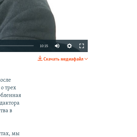
10:15
Скачать медиафайл
EMBED
SHARE
осле
о трех
рбленная
едактора
тва в
стах, мы