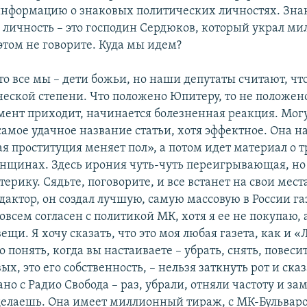
нформацию о знаковых политических личностях. Зна
 личность – это господин Сердюков, который украл ми
 этом не говорите. Куда мы идем?
о все мы – дети божьи, но наши депутаты считают, чт
ческой степени. Что положено Юпитеру, то не положено
омент приходит, начинается болезненная реакция. Могу
самое удачное название статьи, хотя эффектное. Она н
я проституция меняет пол», а потом идет материал о т
нщинах. Здесь ирония чуть-чуть переигрывающая, но 
терику. Сядьте, поговорите, и все встанет на свои мест
дактор, он создал лучшую, самую массовую в России га
совсем согласен с политикой МК, хотя я ее не покупаю
вещи. Я хочу сказать, что это моя любая газета, как и 
 понять, когда вы настаиваете – убрать, снять, повеси
ых, это его собственность, – нельзя заткнуть рот и сказ
ано с Радио Свобода – раз, убрали, отняли частоту и за
делаешь. Она имеет миллионный тираж, с МК-Бульваро