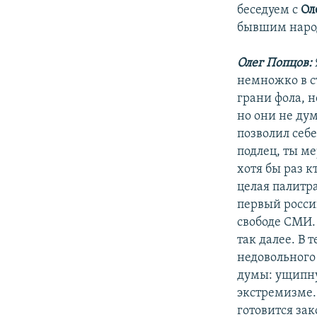
беседуем с
Ол
бывшим наро
Олег Попцов:
немножко в ст
грани фола, н
но они не дум
позволил себе
подлец, ты м
хотя бы раз к
целая палитр
первый росси
свободе СМИ.
так далее. В 
недовольного
думы: ущипнут
экстремизме.
готовится за