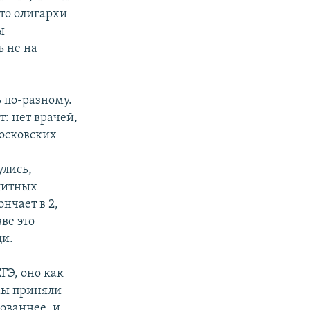
что олигархи
ы
ь не на
 по-разному.
: нет врачей,
московских
,
улись,
элитных
нчает в 2,
зве это
щи.
ГЭ, оно как
мы приняли –
рованнее, и