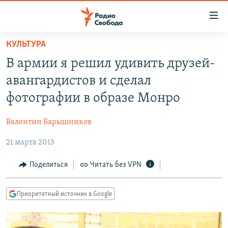
Ссылки
для
упрощенного
КУЛЬТУРА
ПРОГРАММЫ
доступа
В армии я решил удивить друзей-
ПОДКАСТЫ
Вернуться
авангардистов и сделал
к
АВТОРСКИЕ ПРОЕКТЫ
фотографии в образе Монро
основному
ЦИТАТЫ СВОБОДЫ
содержанию
Валентин Барышников
Вернутся
МНЕНИЯ
к
21 марта 2013
КУЛЬТУРА
главной
навигации
IDEL.РЕАЛИИ
Поделиться
Читать без VPN
Вернутся
КАВКАЗ.РЕАЛИИ
к
Приоритетный источник в Google
СЕВЕР.РЕАЛИИ
поиску
СИБИРЬ.РЕАЛИИ