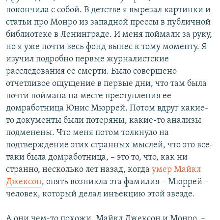
покончила с собой. В детстве я вырезал картинки и
статьи про Монро из западной прессы в публичной
библиотеке в Ленинграде. И меня поймали за руку,
но я уже почти весь фонд вынес к тому моменту. Я
изучил подробно первые журналистские
расследования ее смерти. Было совершено
отчетливое ощущение в первые дни, что там была
почти поймана на месте преступления ее
домработница Юнис Мюррей. Потом вдруг какие-
то документы были потеряны, какие-то анализы
подменены. Что меня потом толкнуло на
подтверждение этих странных мыслей, что это все-
таки была домработница, – это то, что, как ни
странно, несколько лет назад, когда
умер Майкл
Джексон
, опять возникла эта фамилия – Мюррей –
человек, который делал инъекцию этой звезде.
А они чем-то похожи, Майкл Джексон и Монро, –