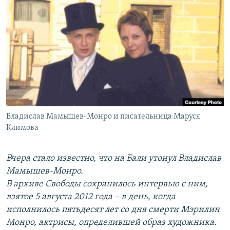
РАСПИСАНИЕ ВЕЩАНИЯ
ПОДПИШИТЕСЬ НА РАССЫЛКУ
СОЦИАЛЬНЫЕ СЕТИ
Владислав Мамышев-Монро и писательница Маруся
Все сайты РСЕ/РС
Климова
Вчера стало известно, что на Бали утонул Владислав
Мамышев-Монро.
В архиве Свободы сохранилось интервью с ним,
взятое 5 августа 2012 года – в день, когда
исполнилось пятьдесят лет со дня смерти Мэрилин
Монро, актрисы, определившей образ художника.