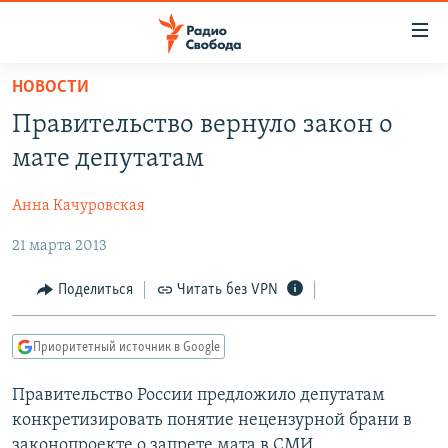
Ссылки
для
упрощенного
НОВОСТИ
ПРОГРАММЫ
доступа
Правительство вернуло закон о
ПОДКАСТЫ
Вернуться
мате депутатам
к
АВТОРСКИЕ ПРОЕКТЫ
основному
Анна Качуровская
ЦИТАТЫ СВОБОДЫ
содержанию
Вернутся
21 марта 2013
МНЕНИЯ
к
КУЛЬТУРА
Поделиться
Читать без VPN
главной
навигации
IDEL.РЕАЛИИ
Вернутся
Приоритетный источник в Google
КАВКАЗ.РЕАЛИИ
к
СЕВЕР.РЕАЛИИ
Правительство России предложило депутатам
поиску
конкретизировать понятие нецензурной брани в
СИБИРЬ.РЕАЛИИ
законопроекте о запрете мата в СМИ.