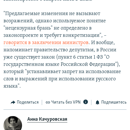
РАСПИСАНИЕ ВЕЩАНИЯ
"Предлагаемые изменения не вызывают
ПОДПИШИТЕСЬ НА РАССЫЛКУ
возражений, однако используемое понятие
"нецензурная брань" не определено в
СОЦИАЛЬНЫЕ СЕТИ
законопроекте и требует конкретизации", –
говорится в заключении министров
. И вообще,
напоминает правительство депутатам, в России
уже существует закон (пункт 6 статьи 1 ФЗ "О
государственном языке Российской Федерации"),
Все сайты РСЕ/РС
который "устанавливает запрет на использование
слов и выражений при использовании русского
языка".
Поделиться
Читать без VPN
Подпишитесь
Анна Качуровская