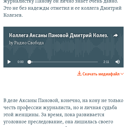
журналистку Панову он лично знает очень давно.
Это не без надежды отметил и ее коллега Дмитрий
Колезев.
Коллега Аксаны Пановой Дмитрий Колезев о поддержке журналистки
by
Радио Свобода
No media source currently available
0:00
2:11
Скачать медиафайл
В деле Аксаны Пановой, конечно, на кону не только
честь профессии журналиста, но и личная судьба
этой женщины. За время, пока развивается
уголовное преследование, она лишилась своего