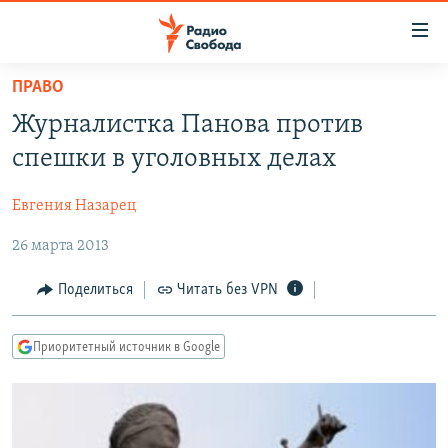
Ссылки
для
упрощенного
ПРАВО
ПРОГРАММЫ
доступа
Журналистка Панова против
ПОДКАСТЫ
Вернуться
спешки в уголовных делах
к
АВТОРСКИЕ ПРОЕКТЫ
основному
Евгения Назарец
ЦИТАТЫ СВОБОДЫ
содержанию
Вернутся
26 марта 2013
МНЕНИЯ
к
КУЛЬТУРА
Поделиться
Читать без VPN
главной
навигации
IDEL.РЕАЛИИ
Вернутся
Приоритетный источник в Google
КАВКАЗ.РЕАЛИИ
к
СЕВЕР.РЕАЛИИ
поиску
СИБИРЬ.РЕАЛИИ