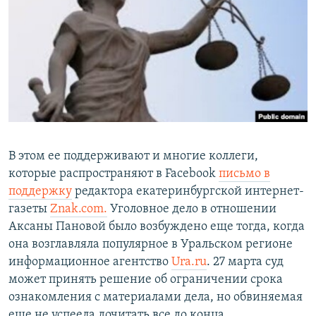
РАСПИСАНИЕ ВЕЩАНИЯ
ПОДПИШИТЕСЬ НА РАССЫЛКУ
СОЦИАЛЬНЫЕ СЕТИ
В этом ее поддерживают и многие коллеги,
Все сайты РСЕ/РС
которые распространяют в Facebook
письмо в
поддержку
редактора екатеринбургской интернет-
газеты
Znak.com.
Уголовное дело в отношении
Аксаны Пановой было возбуждено еще тогда, когда
она возглавляла популярное в Уральском регионе
информационное агентство
Ura.ru
. 27 марта суд
может принять решение об ограничении срока
ознакомления с материалами дела, но обвиняемая
еще не успеела дочитать все до конца.