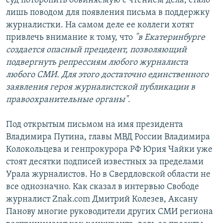
суд поторопить обвиняемую с чтением дела, стало
лишь поводом для появления письма в поддержку
журналистки. На самом деле ее коллеги хотят
привлечь внимание к тому, что
"в Екатеринбурге
создается опасный прецедент, позволяющий
подвергнуть репрессиям любого журналиста
любого СМИ. Для этого достаточно единственного
заявления героя журналистской публикации в
правоохранительные органы"
.
Под открытым письмом на имя президента
Владимира Путина, главы МВД России Владимира
Колокольцева и генпрокурора РФ Юрия Чайки уже
стоят десятки подписей известных за пределами
Урала журналистов. Но в Свердловской области не
все однозначно. Как сказал в интервью Свободе
журналист Znak.com Дмитрий Колезев, Аксану
Панову многие руководители других СМИ региона