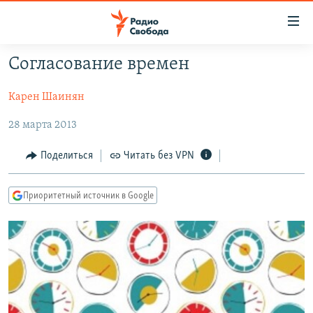
Ссылки
для
упрощенного
Согласование времен
ПРОГРАММЫ
доступа
Карен Шаинян
ПОДКАСТЫ
Вернуться
к
АВТОРСКИЕ ПРОЕКТЫ
28 марта 2013
основному
ЦИТАТЫ СВОБОДЫ
содержанию
Поделиться
Читать без VPN
Вернутся
МНЕНИЯ
к
Приоритетный источник в Google
КУЛЬТУРА
главной
навигации
IDEL.РЕАЛИИ
Вернутся
КАВКАЗ.РЕАЛИИ
к
СЕВЕР.РЕАЛИИ
поиску
СИБИРЬ.РЕАЛИИ