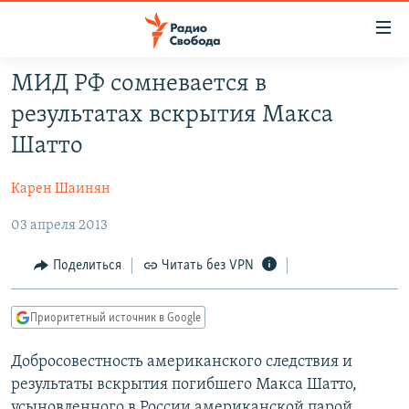
Ссылки
для
упрощенного
МИД РФ сомневается в
ПРОГРАММЫ
доступа
результатах вскрытия Макса
ПОДКАСТЫ
Вернуться
Шатто
к
АВТОРСКИЕ ПРОЕКТЫ
основному
Карен Шаинян
ЦИТАТЫ СВОБОДЫ
содержанию
Вернутся
03 апреля 2013
МНЕНИЯ
к
КУЛЬТУРА
Поделиться
Читать без VPN
главной
навигации
IDEL.РЕАЛИИ
Вернутся
Приоритетный источник в Google
КАВКАЗ.РЕАЛИИ
к
СЕВЕР.РЕАЛИИ
Добросовестность американского следствия и
поиску
результаты вскрытия погибшего Макса Шатто,
СИБИРЬ.РЕАЛИИ
усыновленного в России американской парой,