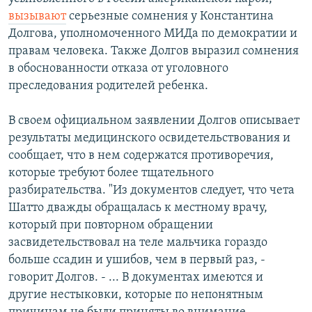
РАСПИСАНИЕ ВЕЩАНИЯ
вызывают
серьезные сомнения у Константина
Долгова, уполномоченного МИДа по демократии и
ПОДПИШИТЕСЬ НА РАССЫЛКУ
правам человека. Также Долгов выразил сомнения
в обоснованности отказа от уголовного
СОЦИАЛЬНЫЕ СЕТИ
преследования родителей ребенка.
В своем официальном заявлении Долгов описывает
результаты медицинского освидетельствования и
сообщает, что в нем содержатся противоречия,
Все сайты РСЕ/РС
которые требуют более тщательного
разбирательства. "Из документов следует, что чета
Шатто дважды обращалась к местному врачу,
который при повторном обращении
засвидетельствовал на теле мальчика гораздо
больше ссадин и ушибов, чем в первый раз, -
говорит Долгов. - ... В документах имеются и
другие нестыковки, которые по непонятным