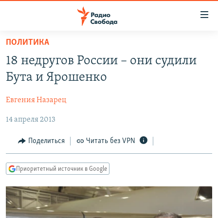
Ссылки
для
упрощенного
ПОЛИТИКА
ПРОГРАММЫ
доступа
18 недругов России – они судили
ПОДКАСТЫ
Вернуться
Бута и Ярошенко
к
АВТОРСКИЕ ПРОЕКТЫ
основному
Евгения Назарец
ЦИТАТЫ СВОБОДЫ
содержанию
Вернутся
14 апреля 2013
МНЕНИЯ
к
КУЛЬТУРА
Поделиться
Читать без VPN
главной
навигации
IDEL.РЕАЛИИ
Вернутся
Приоритетный источник в Google
КАВКАЗ.РЕАЛИИ
к
СЕВЕР.РЕАЛИИ
поиску
СИБИРЬ.РЕАЛИИ