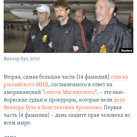
РАСПИСАНИЕ ВЕЩАНИЯ
ПОДПИШИТЕСЬ НА РАССЫЛКУ
СОЦИАЛЬНЫЕ СЕТИ
Виктор Бут, 2010
Все сайты РСЕ/РС
Вторая, самая большая часть (14 фамилий)
списка
российского МИД
, составленного в ответ на
американский "
список Магнитского
", – это нью-
йоркские судьи и прокуроры, которые вели
дела
Виктора Бута и Константина Ярошенко
. Первая
часть (4 фамилии) – дань защите прав человека во
всем мире.