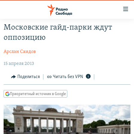
Ссылки
для
упрощенного
Московские гайд-парки ждут
ПРОГРАММЫ
доступа
оппозицию
ПОДКАСТЫ
Вернуться
к
Арслан Саидов
АВТОРСКИЕ ПРОЕКТЫ
основному
15 апреля 2013
ЦИТАТЫ СВОБОДЫ
содержанию
Вернутся
МНЕНИЯ
Поделиться
Читать без VPN
к
КУЛЬТУРА
главной
Приоритетный источник в Google
навигации
IDEL.РЕАЛИИ
Вернутся
КАВКАЗ.РЕАЛИИ
к
СЕВЕР.РЕАЛИИ
поиску
СИБИРЬ.РЕАЛИИ