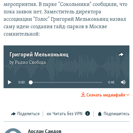
мероприятия. В парке "Сокольники" сообщили, что
пока заявок нет. Заместитель директора
ассоциации "Голос" Григорий Мельконьянц назвал
саму идею создания гайд-парков в Москве
сомнительной:
Григорий Мельконьянц
by
Радио Свобода
No media source currently available
0:00
0:46
Скачать медиафайл
Поделиться
Читать без VPN
Подпишитесь
Арслан Саидов