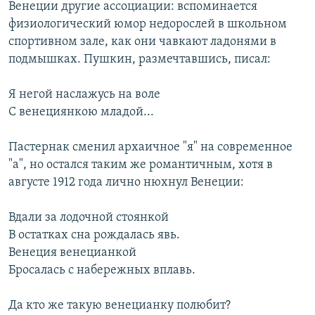
Венеции другие ассоциации: вспоминается
физиологический юмор недорослей в школьном
спортивном зале, как они чавкают ладонями в
подмышках. Пушкин, размечтавшись, писал:
Я негой наслажусь на воле
С венециянкою младой...
Пастернак сменил архаичное "я" на современное
"а", но остался таким же романтичным, хотя в
августе 1912 года лично нюхнул Венеции:
Вдали за лодочной стоянкой
В остатках сна рождалась явь.
Венеция венецианкой
Бросалась с набережных вплавь.
Да кто же такую венецианку полюбит?