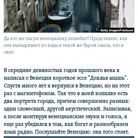
РАСПИСАНИЕ ВЕЩАНИЯ
ПОДПИШИТЕСЬ НА РАССЫЛКУ
СОЦИАЛЬНЫЕ СЕТИ
Да кто же такую венецианку полюбит? Представьте, как
она выныривает из воды в такой же бурой слизи, что и
сваи
В середине девяностых годов прошлого века я
Все сайты РСЕ/РС
написал о Венеции короткое эссе "Дохлая мышь".
Спустя много лет я вернулся в Венецию, но на этот
раз с магнитофоном. Так что в моей копилке есть
два портрета города, причем совершенно разных:
один словесный, другой акустический. Записывая,
а после монтируя венецианские звуки и голоса, я
еще раз убедился в том, как богат и разнообразен
язык радио. Послушайте Венецию: она того стоит.