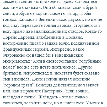
землетрясения им приходится довольствоваться
жалкими отливами. Они обнажают сваи в бурой
слизи, арбузные корки, скелеты гитар, гробы
гондол. Каналов в Венеции около двухсот, но им не
под силу переварить тонны дерьма, струящегося в
воду прямо из канализационных отводов. Когда-то
Лоренс Даррелл, влюбленный в Прованс,
восторженно писал о запахе мочи, подхваченном
французскими сырами. Интересно, какое
очарованье он нашел бы в венецианских
экскрементах? Хотя в словосочетании "голубиный
помет" все же есть нечто поэтическое. Другой
британец, искусствовед и, некстати будет сказано,
сын винодела, Джон Рёскин назвал Венецию
"городом грязи". Венеция действительно чавкает
или, как выразился Пастернак, "шли волны,
шлёндая с тоски". Шлёндать – это не только
слоняться, волочить ноги, но и шлепаться. У меня в