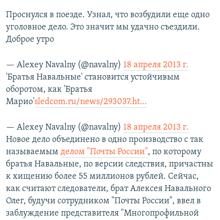
РАСПИСАНИЕ ВЕЩАНИЯ
Проснулся в поезде. Узнал, что возбудили еще одно
ПОДПИШИТЕСЬ НА РАССЫЛКУ
уголовное дело. Это значит мы удачно съездили.
Доброе утро
СОЦИАЛЬНЫЕ СЕТИ
— Alexey Navalny (@navalny)
18 апреля 2013 г.
'Братья Навальные' становится устойчивым
оборотом, как 'Братья
Марио'
sledcom.ru/news/293037.ht…
Все сайты РСЕ/РС
— Alexey Navalny (@navalny)
18 апреля 2013 г.
Новое дело объединено в одно производство с так
называемым
делом "Почты России"
, по которому
братья Навальные, по версии следствия, причастны
к хищению более 55 миллионов рублей. Сейчас,
как считают следователи, брат Алексея Навального
Олег, будучи сотрудником "Почты России", ввел в
заблуждение представителя "Многопрофильной