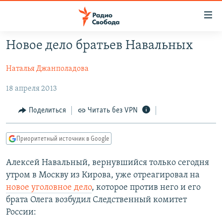
Ссылки
для
упрощенного
Новое дело братьев Навальных
ПРОГРАММЫ
доступа
Наталья Джанполадова
ПОДКАСТЫ
Вернуться
к
АВТОРСКИЕ ПРОЕКТЫ
18 апреля 2013
основному
ЦИТАТЫ СВОБОДЫ
содержанию
Поделиться
Читать без VPN
Вернутся
МНЕНИЯ
к
Приоритетный источник в Google
КУЛЬТУРА
главной
навигации
IDEL.РЕАЛИИ
Алексей Навальный, вернувшийся только сегодня
Вернутся
утром в Москву из Кирова, уже отреагировал на
КАВКАЗ.РЕАЛИИ
к
новое уголовное дело
, которое против него и его
СЕВЕР.РЕАЛИИ
поиску
брата Олега возбудил Следственный комитет
России:
СИБИРЬ.РЕАЛИИ