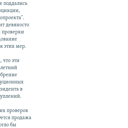
е поддались
оциации,
нопроекта".
ит девяносто
ы проверки
дование
м этих мер.
 что эти
илетний
обрение
итуционных
зидента в
туплений.
их проверок
уется продажа
огло бы