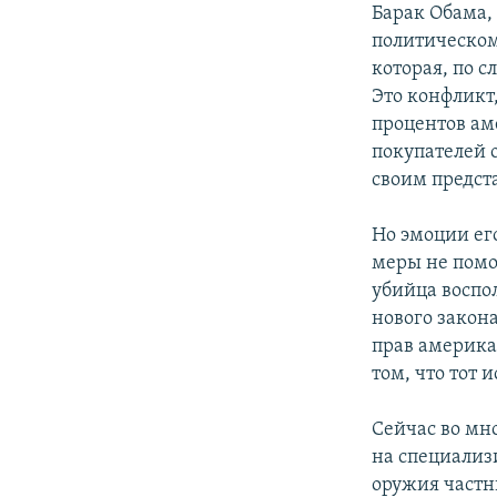
Барак Обама,
политическом
которая, по с
Это конфликт
процентов ам
покупателей 
своим предст
Но эмоции ег
меры не помо
убийца воспо
нового закон
прав америка
том, что тот 
Сейчас во мн
на специализ
оружия частн