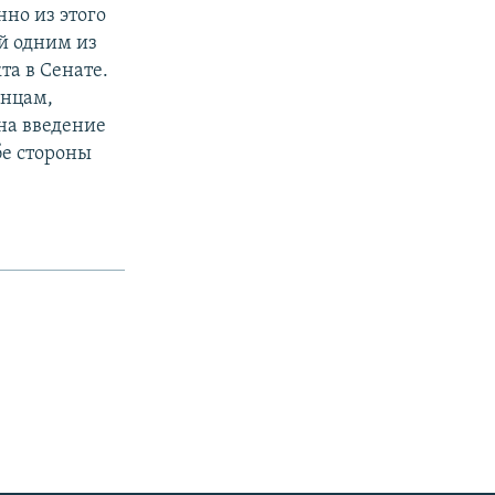
но из этого
й одним из
та в Сенате.
анцам,
на введение
бе стороны