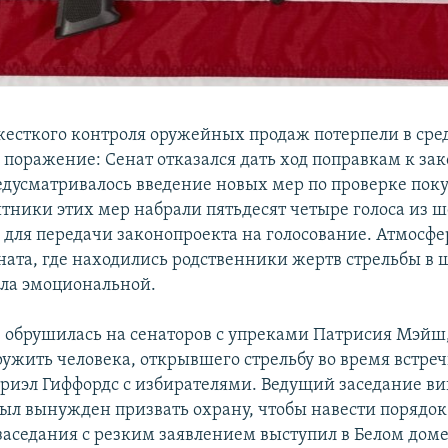
есткого контроля оружейных продаж потерпели в сре
поражение: Сенат отказался дать ход поправкам к зак
дусматривалось введение новых мер по проверке пок
тники этих мер набрали пятьдесят четыре голоса из 
для передачи законопроекта на голосование. Атмосфер
ната, где находились родственники жертв стрельбы в 
ла эмоциональной.
 – обрушилась на сенаторов с упреками Патрисия Мэйш
ружить человека, открывшего стрельбу во время встре
бриэл Гиффордс с избирателями. Ведущий заседание в
ыл вынужден призвать охрану, чтобы навести порядок 
 заседания с резким заявлением выступил в Белом дом