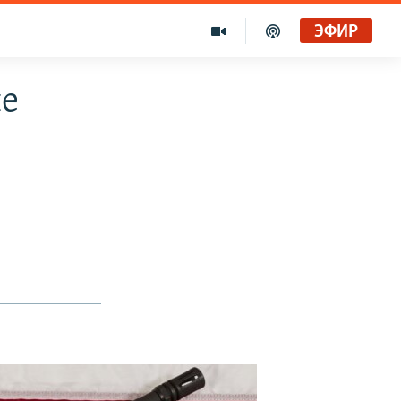
ЭФИР
не