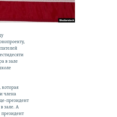
ду
онопроекту,
упателей
шестидесяти
а в зале
школе
, которая
чи члена
ице-президент
в зале. А
е президент