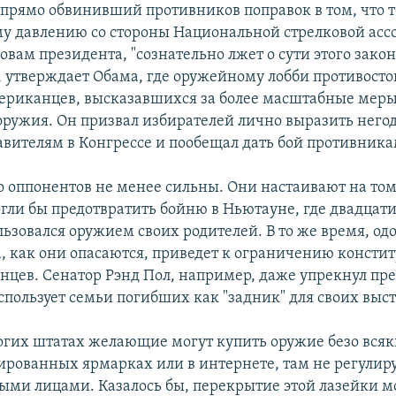
 прямо обвинивший противников поправок в том, что т
у давлению со стороны Национальной стрелковой асс
ловам президента, "сознательно лжет о сути этого зако
, утверждает Обама, где оружейному лобби противосто
ериканцев, высказавшихся за более масштабные мер
оружия. Он призвал избирателей лично выразить него
авителям в Конгрессе и пообещал дать бой противника
о оппонентов не менее сильны. Они настаивают на том,
гли бы предотвратить бойню в Ньютауне, где двадцат
льзовался оружием своих родителей. В то же время, од
а, как они опасаются, приведет к ограничению конст
нцев. Сенатор Рэнд Пол, например, даже упрекнул пре
использует семьи погибших как "задник" для своих выс
огих штатах желающие могут купить оружие безо всяк
ированных ярмарках или в интернете, там не регулир
ыми лицами. Казалось бы, перекрытие этой лазейки м