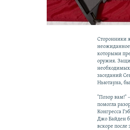
Cторонники ж
неожиданное 
которыми пре
оружия. Защи
необходимых 
заседаний Се
Ньютауна, бы
"Позор вам!"
помогла разо
Конгресса Гэ
Джо Байден б
вскоре после