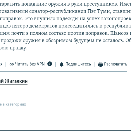
твратить попадание оружия в руки преступников. Имен
ервативный сенатор-республиканец Пэт Туми, ставши
поправок. Это внушило надежды на успех законопроек
онцов пятеро демократов присоединились к республик
шим почти в полном составе против поправок. Шансов 
 продажи оружия в обозримом будущем не осталось. О
вою правду.
ся
Читать без VPN
Подпишитесь
Распечатать
й Жигалкин
е в категориях