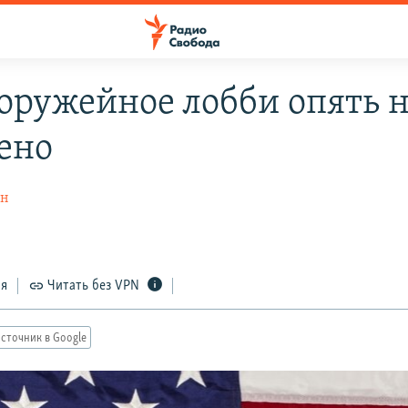
оружейное лобби опять 
ено
ин
ся
Читать без VPN
сточник в Google