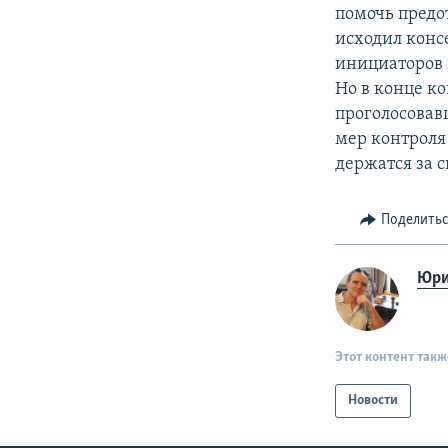
помочь предо
исходил конс
инициаторов 
Но в конце к
проголосовав
мер контроля
держатся за с
Поделить
Юри
Этот контент такж
Новости