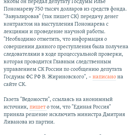
Якобы он передал депутату Госдумы Илье
РАСПИСАНИЕ ВЕЩАНИЯ
Пономареву 750 тысяч долларов из средств фонда.
ПОДПИШИТЕСЬ НА РАССЫЛКУ
"Завуалировав" (так пишет СК) передачу денег
контрактом на выступления Пономарева с
лекциями и проведение научной работы.
СОЦИАЛЬНЫЕ СЕТИ
"Необходимо отметить, что информация о
совершении данного преступления была получена
следователями в ходе процессуальной проверки,
которая проводится Главным следственным
управлением СК России по сообщению депутата
Все сайты РСЕ/РС
Госдумы ФС РФ В. Жириновского", –
написано
на
сайте СК.
Газета "Ведомости", ссылаясь на анонимный
источник,
пишет
о том, что "Единая Россия"
приняла решение исключить министра Дмитрия
Ливанова из партии.