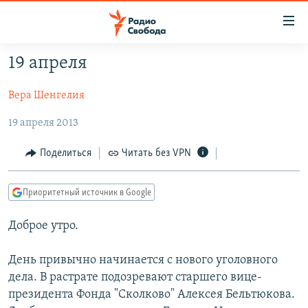
Ссылки
для
упрощенного
19 апреля
ПРОГРАММЫ
доступа
Вера Шенгелия
ПОДКАСТЫ
Вернуться
к
АВТОРСКИЕ ПРОЕКТЫ
19 апреля 2013
основному
ЦИТАТЫ СВОБОДЫ
содержанию
Поделиться
Читать без VPN
Вернутся
МНЕНИЯ
к
Приоритетный источник в Google
КУЛЬТУРА
главной
навигации
IDEL.РЕАЛИИ
Доброе утро.
Вернутся
КАВКАЗ.РЕАЛИИ
к
День привычно начинается с нового уголовного
СЕВЕР.РЕАЛИИ
поиску
дела. В растрате подозревают старшего вице-
президента Фонда "Сколково" Алексея Бельтюкова.
СИБИРЬ.РЕАЛИИ