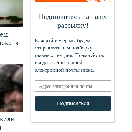
чем
око" в
явили
и