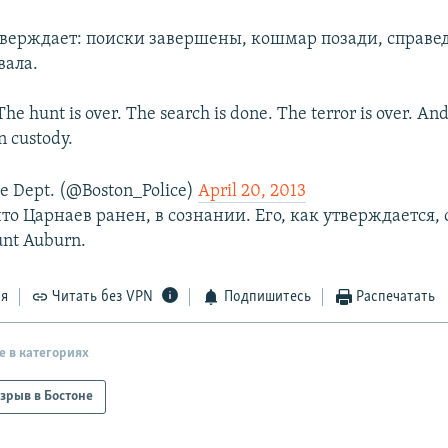
верждает: поиски завершены, кошмар позади, справе
вала.
e hunt is over. The search is done. The terror is over. And
n custody.
ce Dept. (@Boston_Police)
April 20, 2013
то Царнаев ранен, в сознании. Его, как утверждается,
nt Auburn.
ся
Читать без VPN
Подпишитесь
Распечатать
е в категориях
зрыв в Бостоне