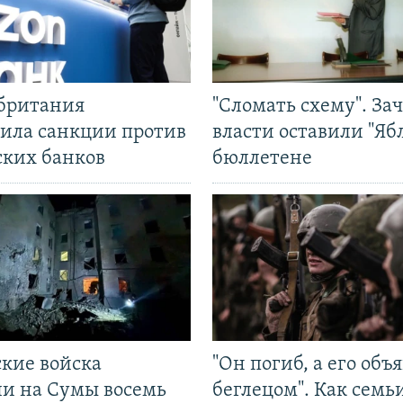
британия
"Сломать схему". За
ила санкции против
власти оставили "Ябл
ских банков
бюллетене
ские войска
"Он погиб, а его объ
ли на Сумы восемь
беглецом". Как семь