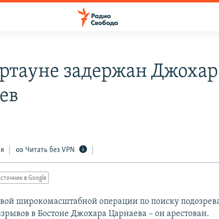
ертауне задержан Джохар
ев
ся
Читать без VPN
сточник в Google
овой широкомасштабной операции по поиску подозрев
зрывов в Бостоне Джохара Царнаева – он арестован.