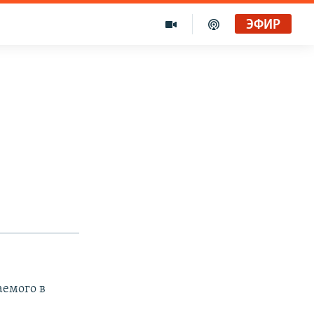
ЭФИР
аемого в