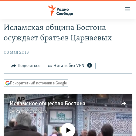
Ссылки
для
упрощенного
Исламская община Бостона
ПРОГРАММЫ
доступа
осуждает братьев Царнаевых
ПОДКАСТЫ
Вернуться
к
03 мая 2013
АВТОРСКИЕ ПРОЕКТЫ
основному
ЦИТАТЫ СВОБОДЫ
Поделиться
Читать без VPN
содержанию
Вернутся
МНЕНИЯ
к
Приоритетный источник в Google
КУЛЬТУРА
главной
навигации
IDEL.РЕАЛИИ
Исламское общество Бостона
Вернутся
КАВКАЗ.РЕАЛИИ
by
Радио Свобода
к
СЕВЕР.РЕАЛИИ
поиску
No media source currently available
СИБИРЬ.РЕАЛИИ