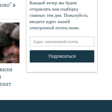
око" в
явили
и
плат