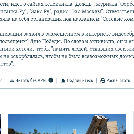
ости, идет о сайтах телеканала "Дождь", журнала "Форб
нтанка.Ру", "Закс.Ру", радио "Эхо Москвы". Ответствен
зяла на себя организация под названием "Сетевые хом
анизации заявил в размещенном в интернете видеооб
посвящены" Дню Победы. По словам активиста, он и ег
ики хотели, чтобы "память людей, отдавших свои жи
м не оскорблялась, чтобы не было всевозможных домы
ктов".
ся
Читать без VPN
Подпишитесь
Распечатать