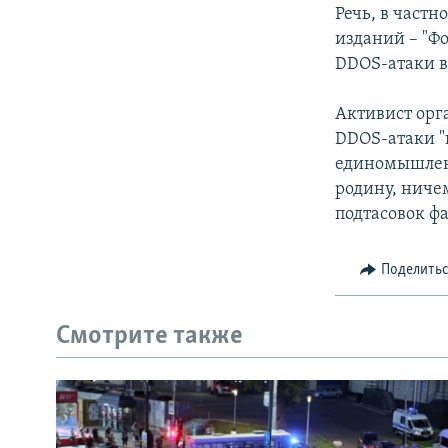
РАСПИСАНИЕ ВЕЩАНИЯ
Речь, в частн
ПОДПИШИТЕСЬ НА РАССЫЛКУ
изданий – "Фо
DDOS-атаки в
Активист орг
DDOS-атаки "
единомышленн
родину, ниче
подтасовок фа
Поделить
Смотрите также