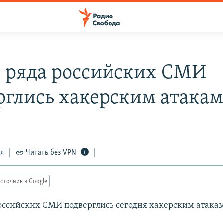
 ряда российских СМИ
рглись хакерским атака
ся
Читать без VPN
сточник в Google
оссийских СМИ подверглись сегодня хакерским атака