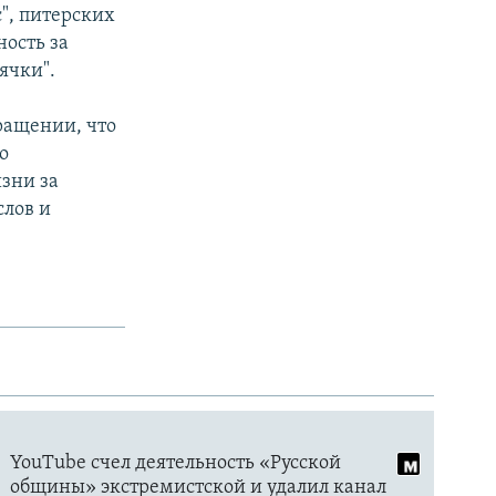
с", питерских
ность за
ячки".
ращении, что
о
зни за
слов и