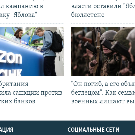
ил кампанию в
власти оставили "Ябл
жку "Яблока"
бюллетене
британия
"Он погиб, а его объ
ила санкции против
беглецом". Как семь
ских банков
военных лишают вы
АЦИЯ
СОЦИАЛЬНЫЕ СЕТИ