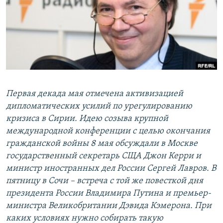
РАСПИСАНИЕ ВЕЩАНИЯ
ПОДПИШИТЕСЬ НА РАССЫЛКУ
СОЦИАЛЬНЫЕ СЕТИ
Первая декада мая отмечена активизацией
дипломатических усилий по урегулированию
кризиса в Сирии. Идею созыва крупной
Все сайты РСЕ/РС
международной конференции с целью окончания
гражданской войны 8 мая обсуждали в Москве
государственный секретарь СЩА Джон Керри и
министр иностранных дел России Сергей Лавров. В
пятницу в Сочи – встреча с той же повесткой дня
президента России Владимира Путина и премьер-
министра Великобритании Дэвида Кэмерона. При
каких условиях нужно собирать такую