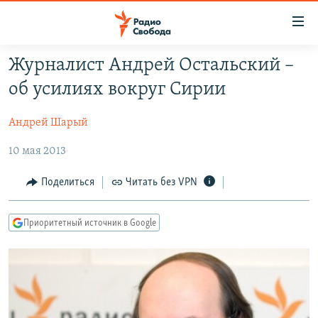
Ссылки
для
упрощенного
Журналист Андрей Остальский –
ПРОГРАММЫ
доступа
об усилиях вокруг Сирии
ПОДКАСТЫ
Вернуться
к
Андрей Шарый
АВТОРСКИЕ ПРОЕКТЫ
основному
10 мая 2013
ЦИТАТЫ СВОБОДЫ
содержанию
Вернутся
МНЕНИЯ
Поделиться
Читать без VPN
к
КУЛЬТУРА
главной
Приоритетный источник в Google
навигации
IDEL.РЕАЛИИ
Вернутся
КАВКАЗ.РЕАЛИИ
к
СЕВЕР.РЕАЛИИ
поиску
СИБИРЬ.РЕАЛИИ