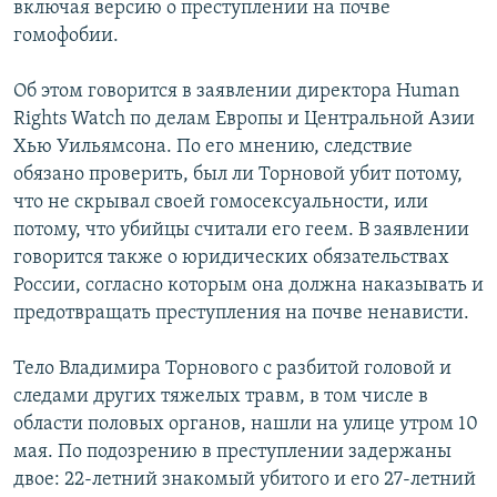
включая версию о преступлении на почве
РАСПИСАНИЕ ВЕЩАНИЯ
гомофобии.
ПОДПИШИТЕСЬ НА РАССЫЛКУ
Об этом говорится в заявлении директора Human
Rights Watch по делам Европы и Центральной Азии
СОЦИАЛЬНЫЕ СЕТИ
Хью Уильямсона. По его мнению, следствие
обязано проверить, был ли Торновой убит потому,
что не скрывал своей гомосексуальности, или
потому, что убийцы считали его геем. В заявлении
говорится также о юридических обязательствах
Все сайты РСЕ/РС
России, согласно которым она должна наказывать и
предотвращать преступления на почве ненависти.
Тело Владимира Торнового с разбитой головой и
следами других тяжелых травм, в том числе в
области половых органов, нашли на улице утром 10
мая. По подозрению в преступлении задержаны
двое: 22-летний знакомый убитого и его 27-летний