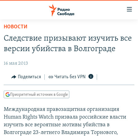
Ссылки
для
упрощенного
НОВОСТИ
ПРОГРАММЫ
доступа
Следствие призывают изучить все
ПОДКАСТЫ
Вернуться
версии убийства в Волгограде
к
АВТОРСКИЕ ПРОЕКТЫ
основному
16 мая 2013
ЦИТАТЫ СВОБОДЫ
содержанию
Вернутся
МНЕНИЯ
Поделиться
Читать без VPN
к
КУЛЬТУРА
главной
Приоритетный источник в Google
навигации
IDEL.РЕАЛИИ
Вернутся
Международная правозащитная организация
КАВКАЗ.РЕАЛИИ
к
Human Rights Watch призвала российские власти
СЕВЕР.РЕАЛИИ
поиску
изучить все вероятные мотивы убийства в
Волгограде 23-летнего Владимира Торнового,
СИБИРЬ.РЕАЛИИ