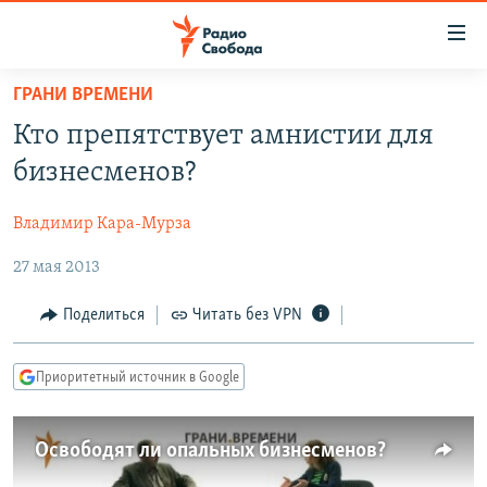
Ссылки
для
упрощенного
ГРАНИ ВРЕМЕНИ
ПРОГРАММЫ
доступа
Кто препятствует амнистии для
ПОДКАСТЫ
Вернуться
бизнесменов?
к
АВТОРСКИЕ ПРОЕКТЫ
основному
Владимир Кара-Мурза
ЦИТАТЫ СВОБОДЫ
содержанию
Вернутся
27 мая 2013
МНЕНИЯ
к
КУЛЬТУРА
Поделиться
Читать без VPN
главной
навигации
IDEL.РЕАЛИИ
Вернутся
Приоритетный источник в Google
КАВКАЗ.РЕАЛИИ
к
СЕВЕР.РЕАЛИИ
поиску
Освободят ли опальных бизнесменов?
СИБИРЬ.РЕАЛИИ