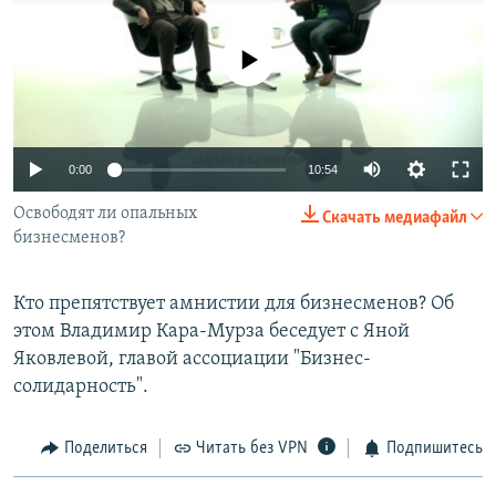
РАСПИСАНИЕ ВЕЩАНИЯ
ПОДПИШИТЕСЬ НА РАССЫЛКУ
No media source currently available
СОЦИАЛЬНЫЕ СЕТИ
0:00
10:54
Освободят ли опальных
Скачать медиафайл
бизнесменов?
Все сайты РСЕ/РС
Кто препятствует амнистии для бизнесменов? Об
этом Владимир Кара-Мурза беседует с Яной
Яковлевой, главой ассоциации "Бизнес-
солидарность".
Поделиться
Читать без VPN
Подпишитесь