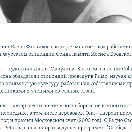
лист Елена Фанайлова, которая многие годы работает 
а лауреатом стипендии Фонда памяти Иосифа Бродского
т – художник Диана Мачулина. Как отмечает сайт Colta
ень обладатели стипендий проведут в Риме, изучая к
ю итальянскую культуру, работая над собственными п
дожниками и учеными из разных стран.
ова – автор шести поэтических сборников и многочис
 периодике, в том числе переводов. Она – лауреат пре
9 год и премии Московский счет (2003 год). С Радио Св
с 1995 года, она автор и ведущая программы "Свобода в