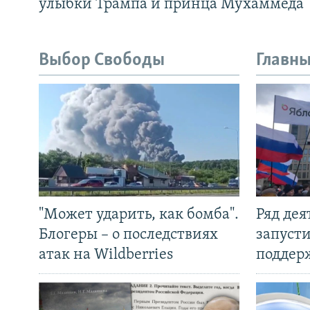
улыбки Трампа и принца Мухаммеда
Выбор Свободы
Главны
"Может ударить, как бомба".
Ряд де
Блогеры – о последствиях
запуст
атак на Wildberries
поддер