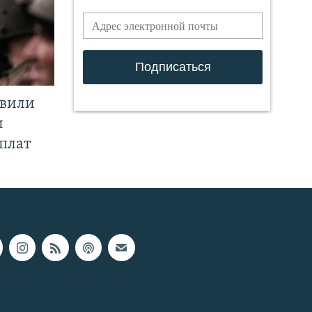
явили
и
плат