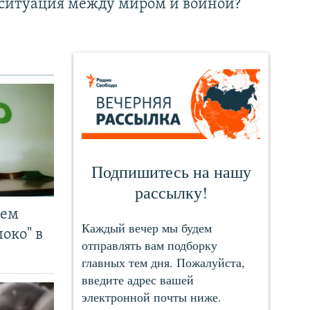
ситуация между миром и войной?
чем
око" в