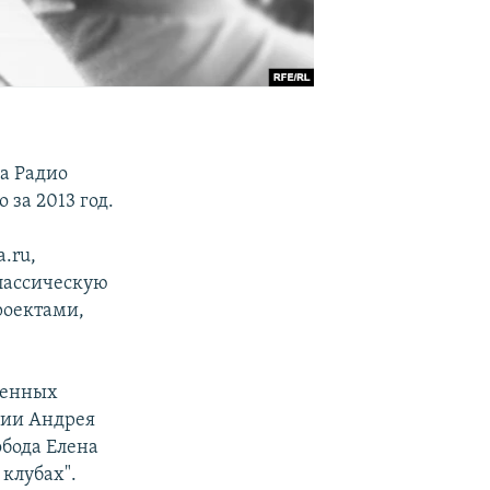
на Радио
 за 2013 год.
.ru,
лассическую
роектами,
ленных
мии Андрея
обода Елена
 клубах".