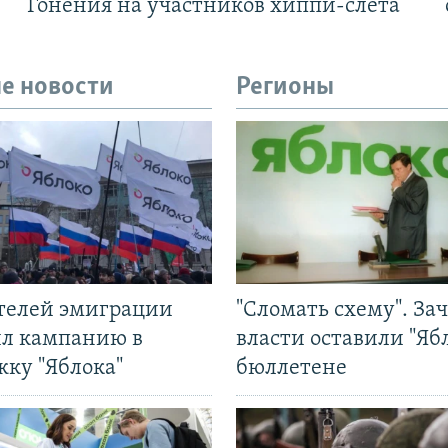
Гонения на участников хиппи-слёта
е новости
Регионы
ятелей эмиграции
"Сломать схему". За
ил кампанию в
власти оставили "Ябл
жку "Яблока"
бюллетене