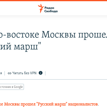
о-востоке Москвы проше
кий марш"
ся
Читать без VPN
сточник в Google
ке Москвы прошел "Русский марш" националистов
.