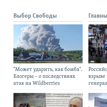
Выбор Свободы
Главны
"Может ударить, как бомба".
Россий
Блогеры – о последствиях
взрыве 
атак на Wildberries
генера