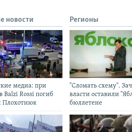
е новости
Регионы
ские медиа: при
"Сломать схему". За
в Balzi Rossi погиб
власти оставили "Ябл
л Плохотнюк
бюллетене