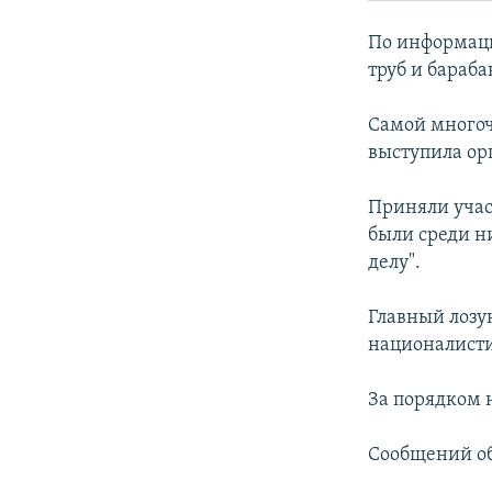
РАСПИСАНИЕ ВЕЩАНИЯ
ПОДПИШИТЕСЬ НА РАССЫЛКУ
По информаци
труб и бараб
Самой многоч
выступила ор
Приняли учас
были среди ни
делу".
Главный лозу
националисти
За порядком 
Сообщений об