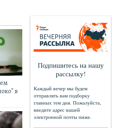
чем
око" в