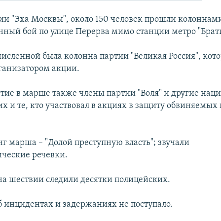
и "Эха Москвы", около 150 человек прошли колоннами
анный бой по улице Перерва мимо станции метро "Брат
исленной была колонна партии "Великая Россия", кото
ганизатором акции.
тие в марше также члены партии "Воля" и другие нац
х и те, кто участвовал в акциях в защиту обвиняемых 
нг марша – "Долой преступную власть"; звучали
ческие речевки.
на шествии следили десятки полицейских.
 инцидентах и задержаниях не поступало.