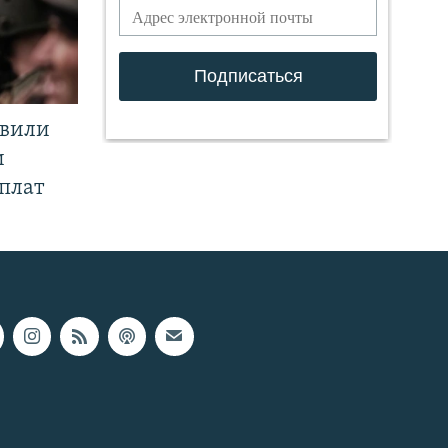
явили
и
плат