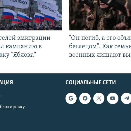
ятелей эмиграции
"Он погиб, а его объ
ил кампанию в
беглецом". Как семь
жку "Яблока"
военных лишают вы
АЦИЯ
СОЦИАЛЬНЫЕ СЕТИ
ь
 блокировку