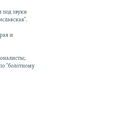
 под звуки
иславская".
рая и
ионалисты;
по "болотному