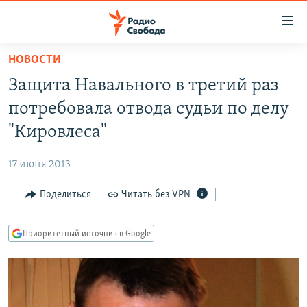
Ссылки
для
упрощенного
НОВОСТИ
ПРОГРАММЫ
доступа
Защита Навального в третий раз
ПОДКАСТЫ
Вернуться
потребовала отвода судьи по делу
к
АВТОРСКИЕ ПРОЕКТЫ
"Кировлеса"
основному
ЦИТАТЫ СВОБОДЫ
содержанию
17 июня 2013
Вернутся
МНЕНИЯ
к
Поделиться
Читать без VPN
КУЛЬТУРА
главной
навигации
IDEL.РЕАЛИИ
Приоритетный источник в Google
Вернутся
КАВКАЗ.РЕАЛИИ
к
СЕВЕР.РЕАЛИИ
поиску
СИБИРЬ.РЕАЛИИ