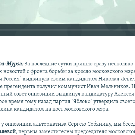
ра-Мурза:
За последние сутки пришло сразу несколько
 новостей с фронта борьбы за кресло московского мэр
я Россия" выдвинула своим кандидатом Николая Левич
е претендента получил коммунист Иван Мельников. 
ный совет оппозиции выдвинул кандидатуру Алексея 
ое время тому назад партия "Яблоко" утвердила своег
хина кандидатом на пост московского мэра.
и у оппозиции альтернатива Сергею Собянину, мы бесе
алевой
, первым заместителем председателя московско