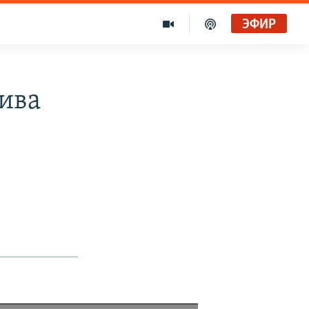
ЭФИР
тива