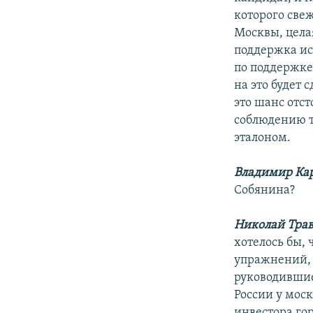
которого свеж
Москвы, цела
поддержка ис
по поддержке 
на это будет 
это шанс отс
соблюдению т
эталоном.
Владимир Ка
Собянина?
Николай Тра
хотелось бы,
упражнений, 
руководившие,
России у моск
инвестора го