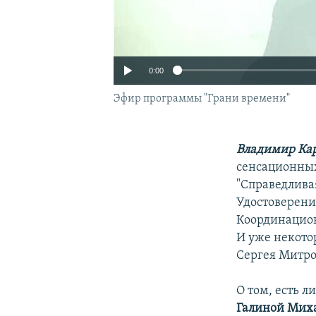
0:00
Эфир программы "Грани времени"
Владимир Ка
сенсационных
"Справедлива
Удостоверени
Координацион
И уже некотор
Сергея Митро
О том, есть л
Галиной Мих