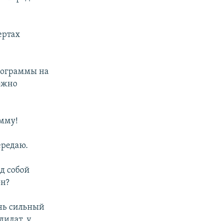
ертах
рограммы на
ожно
амму!
ередаю.
д собой
он?
нь сильный
дидат, у