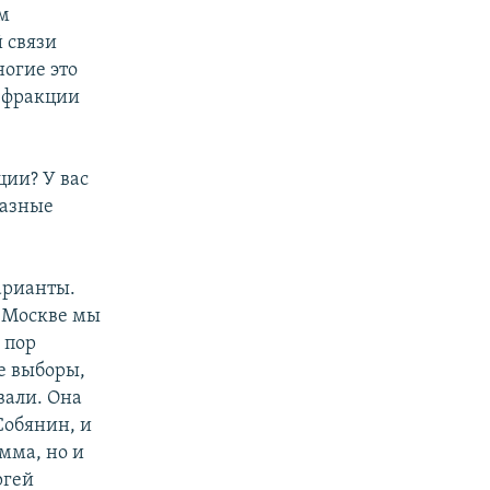
ем
 связи
ногие это
т фракции
ции? У вас
разные
арианты.
в Москве мы
 пор
е выборы,
вали. Она
Собянин, и
мма, но и
ргей