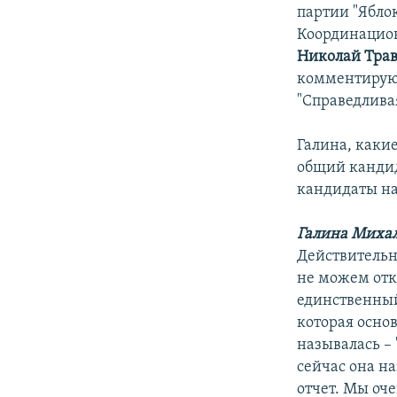
партии "Ябло
Координацион
Николай Тра
комментируют
"Справедлива
Галина, каки
общий кандид
кандидаты на
Галина Михал
Действительно
не можем отк
единственный
которая осно
называлась – 
сейчас она на
отчет. Мы оче