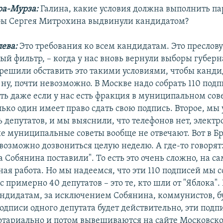
ра-Мурза:
Галина, какие условия должна выполнить па
обы Сергея Митрохина выдвинули кандидатом?
ева:
Это требования ко всем кандидатам. Это преслов
й фильтр, – когда у нас вновь вернули выборы губерна
 решили обставить это такими условиями, чтобы канди
ну, почти невозможно. В Москве надо собрать 110 подп
сть даже если у нас есть фракция в муниципальном сове
лько один имеет право сдать свою подпись. Второе, мы 
 депутатов, и мы выяснили, что телефонов нет, элект
ые муниципальные советы вообще не отвечают. Вот в Бр
возможно дозвониться целую неделю. А где-то говорят
а Собянина поставили". То есть это очень сложно, на са
ая работа. Но мы надеемся, что эти 110 подписей мы 
ас примерно 40 депутатов – это те, кто шли от "Яблока".
ндидатам, за исключением Собянина, коммунистов, б
одписи одного депутата будет действительно, эти подп
отариально и потом вывешиваются на сайте Московско