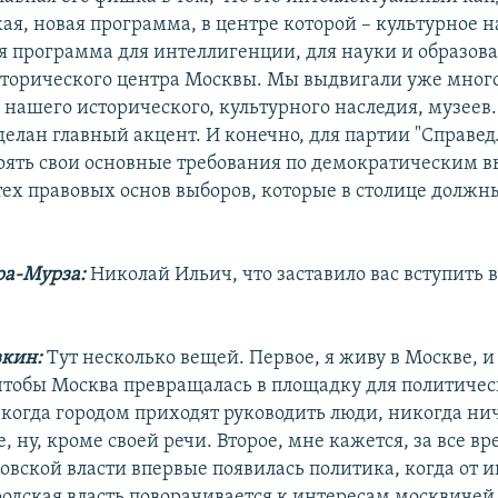
ая, новая программа, в центре которой – культурное 
я программа для интеллигенции, для науки и образов
торического центра Москвы. Мы выдвигали уже мног
нашего исторического, культурного наследия, музеев.
сделан главный акцент. И конечно, для партии "Справед
тоять свои основные требования по демократическим в
ех правовых основ выборов, которые в столице должн
ра-Мурза:
Николай Ильич, что заставило вас вступить 
вкин:
Тут несколько вещей. Первое, я живу в Москве, и
 чтобы Москва превращалась в площадку для политиче
когда городом приходят руководить люди, никогда ни
 ну, кроме своей речи. Второе, мне кажется, за все в
овской власти впервые появилась политика, когда от 
родская власть поворачивается к интересам москвичей.