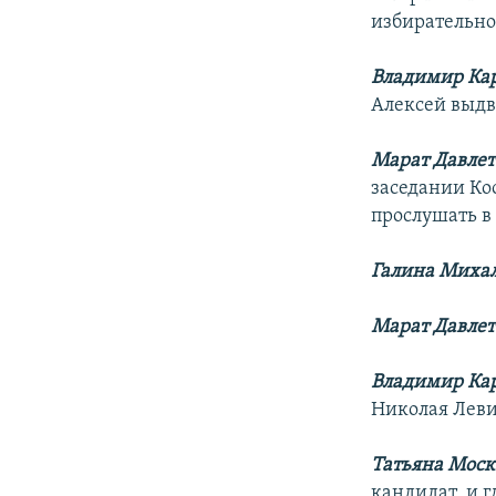
избирательно
Владимир Ка
Алексей выдв
Марат Давлет
заседании Ко
прослушать в 
Галина Михал
Марат Давлет
Владимир Ка
Николая Леви
Татьяна Моск
кандидат, и г