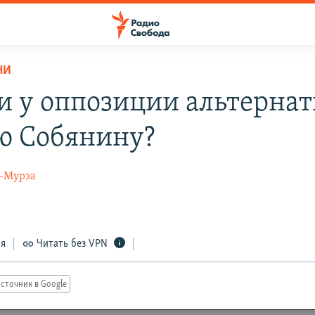
НИ
ли у оппозиции альтерна
ю Собянину?
-Мурза
ся
Читать без VPN
сточник в Google