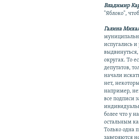
Владимир Ка
"Яблоко", чт
Галина Михал
муниципальны
испугались и
выдвинуться, 
округах. То е
депутатов, то
начали искать
нет, некотор
например, не
все подписи з
индивидуальн
более что у н
остальным ка
Только одна п
заверяются н