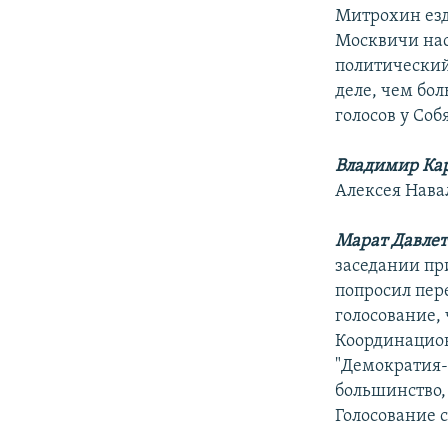
Митрохин езд
Москвичи нас
политический 
деле, чем бо
голосов у Соб
Владимир Ка
Алексея Нава
Марат Давлет
заседании пр
попросил пер
голосование,
Координацион
"Демократия-
большинство,
Голосование с