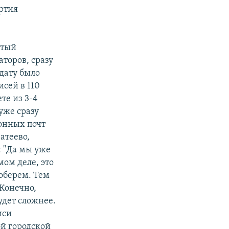
ртия
утый
торов, сразу
дату было
исей в 110
те из 3-4
уже сразу
ронных почт
атеево,
: "Да мы уже
мом деле, это
соберем. Тем
 Конечно,
удет сложнее.
иси
й городской