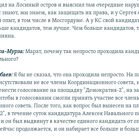
ил на Лосиный остров и выяснил там очередные нару
 знают, мы знаем, как защищать их права, и у Сергея
опыт, в том числе в Мосгордуме. А у КС свой кандида
льше кандидатов, тем лучше. Чем больше кандидатов,
янина.
ра-Мурза:
Марат, почему так непросто проходила канд
льного?
баев:
Я бы не сказал, что она проходила непросто. На 
исутствовали не все члены Координационного совета, 
енести голосование на площадку "Демократия-2", на з
 чтобы в голосовании смогли принять участие все член
ного совета. После того, как вопрос был вынесен на п
2", в течение суток кандидатура Алексея Навального 
 и он был выдвинут в качестве единого кандидата от о
ейчас продолжается, и он набирает все больше и больш