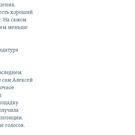
шения.
 есть хороший
т. На самом
 тем меньше
идатура
последнем
и сам Алексей
аочное
ы
лощадку
получила
ппозиции.
е голосов.