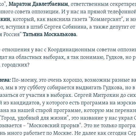
ко",
Маратом Давлетбаевым
, ответственным секретар
ного совета оппозиции. И у нас на прямой телефонной
вкин
, который, как выяснила газета "Коммерсант", и м
, вступил в штаб Сергея Собянина, а также депутат о
я Россия"
Татьяна Москалькова
.
е отношения у вас с Координационным советом оппози
ат на областных выборах, я так понимаю, Гудков, но 
 городских?
ева:
По-моему, это очень хорошо, возможны разные в
, мы в эту субботу собирается выдвигать Гудкова, но 
азаться от участия в выборах. Сергей Митрохин до сих
 из кандидатов, у которого есть программа на мэрски
вана на нашей старой программе, которую мы переназ
"Город, удобный для жизни", это название у нас украл 
зывается – "Московский прорыв". Это не только програ
нь много работает по Москве. Не далее как сегодня Се