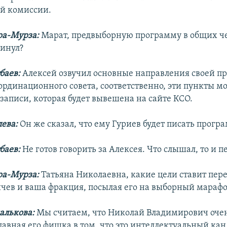
й комиссии.
ра-Мурза:
Марат, предвыборную программу в общих ч
инул?
баев:
Алексей озвучил основные направления своей п
ординационного совета, соответственно, эти пункты м
записи, которая будет вывешена на сайте КСО.
ева:
Он же сказал, что ему Гуриев будет писать прогр
баев:
Не готов говорить за Алексея. Что слышал, то и п
ра-Мурза:
Татьяна Николаевна, какие цели ставит пере
чев и ваша фракция, посылая его на выборный мараф
алькова:
Мы считаем, что Николай Владимирович оче
лавная его фишка в том, что это интеллектуальный кан