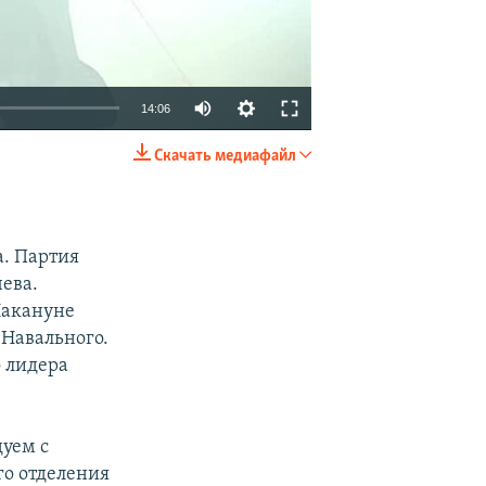
14:06
Скачать медиафайл
EMBED
SHARE
а. Партия
ева.
Накануне
Навального.
о лидера
дуем с
го отделения