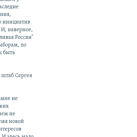
наследие
ания,
о инициатив
 И, наверное,
ливая Россия"
ыборам, по
ы быть
в штаб Сергея
 мне не
ских
чем не
ремя новой
интересов
 И здесь мало