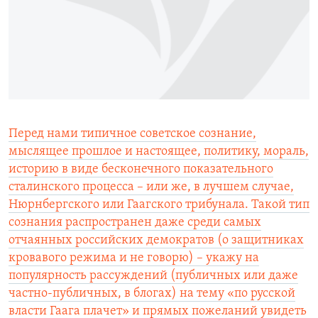
РАСПИСАНИЕ ВЕЩАНИЯ
ПОДПИШИТЕСЬ НА РАССЫЛКУ
СОЦИАЛЬНЫЕ СЕТИ
Перед нами типичное советское сознание,
мыслящее прошлое и настоящее, политику, мораль,
историю в виде бесконечного показательного
Все сайты РСЕ/РС
сталинского процесса – или же, в лучшем случае,
Нюрнбергского или Гаагского трибунала. Такой тип
сознания распространен даже среди самых
отчаянных российских демократов (о защитниках
кровавого режима и не говорю) – укажу на
популярность рассуждений (публичных или даже
частно-публичных, в блогах) на тему «по русской
власти Гаага плачет» и прямых пожеланий увидеть