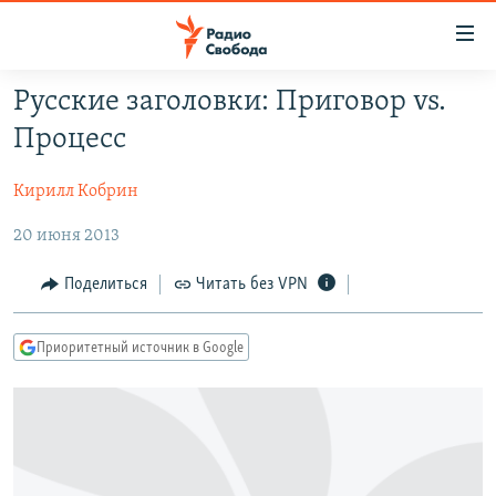
Ссылки
для
упрощенного
Русские заголовки: Приговор vs.
ПРОГРАММЫ
доступа
Процесс
ПОДКАСТЫ
Вернуться
к
Кирилл Кобрин
АВТОРСКИЕ ПРОЕКТЫ
основному
20 июня 2013
ЦИТАТЫ СВОБОДЫ
содержанию
Вернутся
МНЕНИЯ
Поделиться
Читать без VPN
к
КУЛЬТУРА
главной
Приоритетный источник в Google
навигации
IDEL.РЕАЛИИ
Вернутся
КАВКАЗ.РЕАЛИИ
к
СЕВЕР.РЕАЛИИ
поиску
СИБИРЬ.РЕАЛИИ