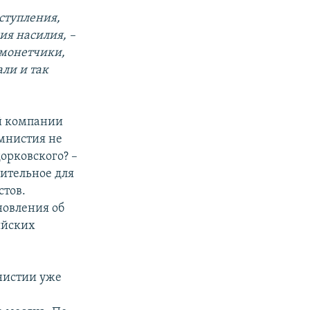
ступления,
ия насилия, –
омонетчики,
ли и так
й компании
амнистия не
орковского? –
ительное для
стов.
новления об
ийских
мнистии уже