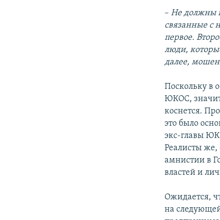
–
Не должны п
связанные с 
первое. Втор
люди, которы
далее, мошен
Поскольку в 
ЮКОС, значит
коснется. Пр
это было осн
экс-главы ЮК
Реалисты же, 
амнистии в Г
властей и ли
Ожидается, ч
на следующей