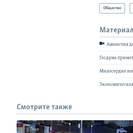
Общество
Материал
Амнистия дл
Госдума приме
Милосердие ино
Экономическая
Смотрите также