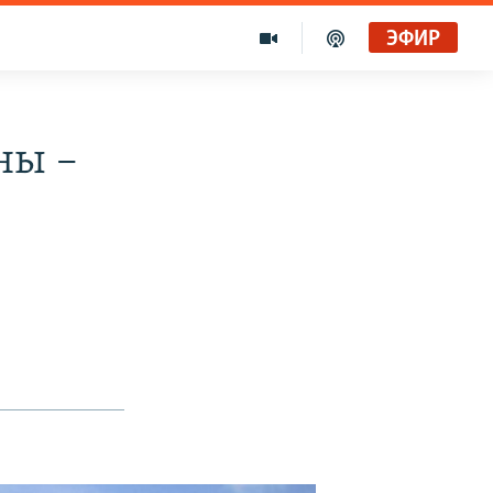
ЭФИР
ны –