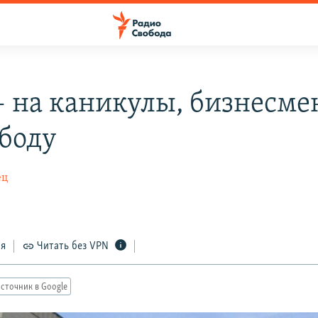
– на каникулы, бизнесме
ободу
ец
ся
Читать без VPN
сточник в Google