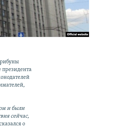
трибуны
е президента
конодателей
имателей,
ом и были
вия сейчас,
сказался о