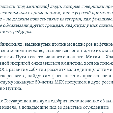
опасть (под амнистию) люди, которые совершили пре
насилием или с применением, или с угрозой применен
ое – не должны попасть такие категории, как фальшив
е обманывали других граждан, квартиры у них отнима
ники, рейдеры.
обвинениях, выдвинутых против менеджеров нефтяно
ся и мошенничество, становится понятно, что их эта 
остит ли Путин своего главного оппонента Михаила Ход
овной интригой ожидавшейся амнистии, хотя на полож
ОСа развитие событий рассчитывали единицы оптими
скорее всего, найдут сам факт внесения проекта поста
осдуму накануне 50-летия МБХ поступком в духе росс
чно Путина.
то Государственная дума одобрит постановление об а
 неделе, а попадающие под ее действие осужденные