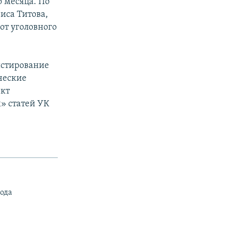
 месяца. По
иса Титова,
 от уголовного
истирование
ческие
ект
» статей УК
ода