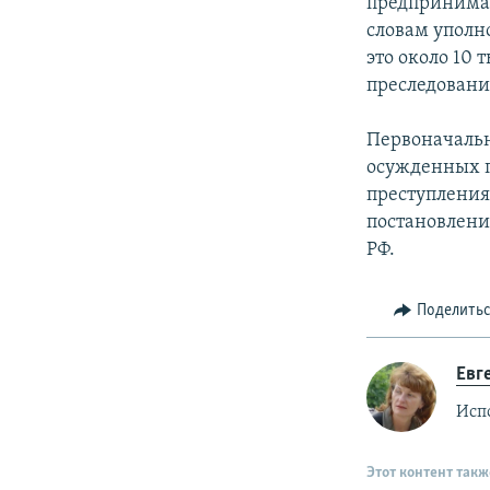
предпринимат
словам уполн
это около 10 
преследовани
Первоначальн
осужденных п
преступления
постановлени
РФ.
Поделить
Евг
Исп
Этот контент такж