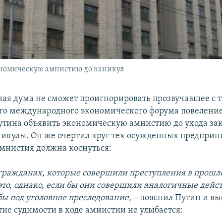
ономическую амнистию до каникул
ная дума не сможет проигнорировать прозвучавшее с 
го международного экономического форума повелени
тина объявить экономическую амнистию до ухода за
никулы. Он же очертил круг тех осужденных предприн
амнистия должна коснуться:
о гражданах, которые совершили преступления в прошл
это, однако, если бы они совершили аналогичные дейст
бы под уголовное преследование, –
пояснил Путин и вы
тие судимости в ходе амнистии не улыбается: