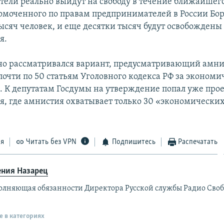
ели реально выйдут на свободу в течение ближайшего
омоченного по правам предпринимателей в России Бор
тысяч человек, и еще десятки тысяч будут освобождены
я.
о рассматривался вариант, предусматривающий амн
очти по 50 статьям Уголовного кодекса РФ за экономи
. К депутатам Госдумы на утверждение попал уже про
я, где амнистия охватывает только 30 «экономических
ся
Читать без VPN
Подпишитесь
Распечатать
ения Назарец
олняющая обязанности Директора Русской службы Радио Своб
е в категориях