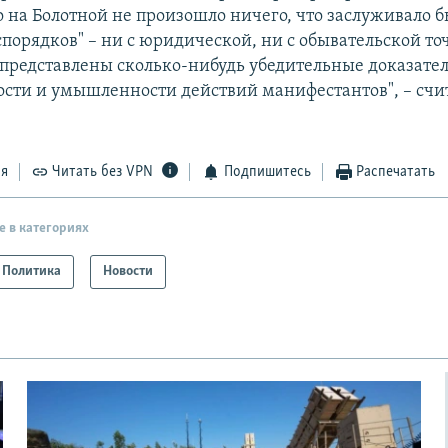
о на Болотной не произошло ничего, что заслуживало 
спорядков" – ни с юридической, ни с обывательской то
 представлены сколько-нибудь убедительные доказател
сти и умышленности действий манифестантов", – счи
ся
Читать без VPN
Подпишитесь
Распечатать
е в категориях
Политика
Новости