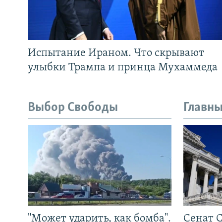
Испытание Ираном. Что скрывают
улыбки Трампа и принца Мухаммеда
Выбор Свободы
Главны
"Может ударить, как бомба".
Сенат 