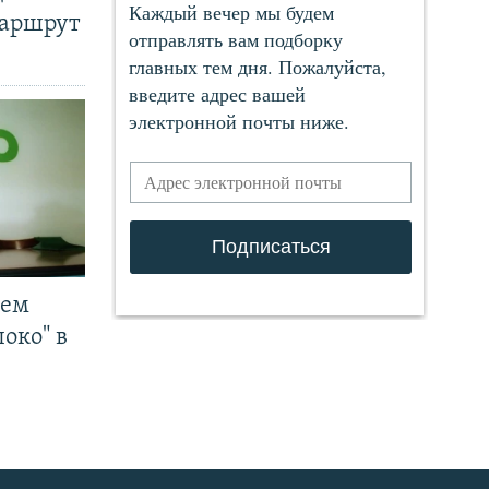
маршрут
чем
око" в