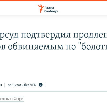
рсуд подтвердил продле
ов обвиняемым по "боло
ся
Читать без VPN
сточник в Google