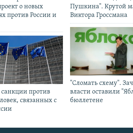
проект о новых
Пушкина". Крутой 
ях против России и
Виктора Гроссмана
"Сломать схему". За
л санкции против
власти оставили "Ябл
ловек, связанных с
бюллетене
ссии