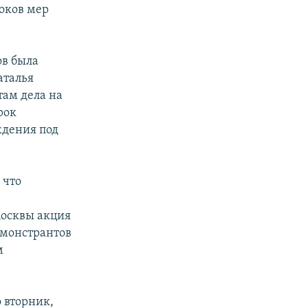
оков мер
ов была
аталья
ам дела на
рок
ждения под
 что
Москвы акция
емонстрантов
м
 вторник,