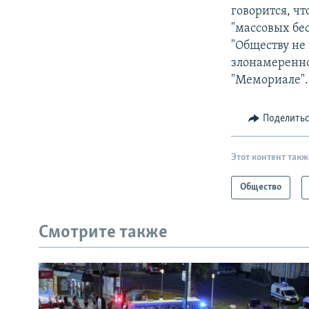
говорится, чт
"массовых бе
"Обществу не
злонамеренно
"Мемориале".
Поделить
Этот контент такж
Общество
Смотрите также