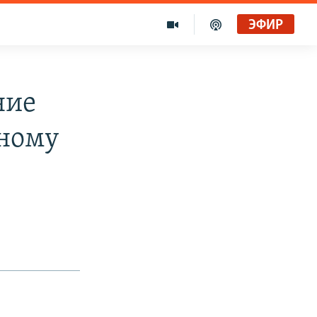
ЭФИР
ние
тному