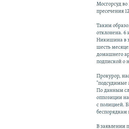
РАСПИСАНИЕ ВЕЩАНИЯ
Мосгорсуд во
ПОДПИШИТЕСЬ НА РАССЫЛКУ
пресечения 
Таким образо
отклонена. 6
Никишина в х
шесть месяцев
домашнего ар
подпиской о 
Прокурор, на
"подсудимые 
По данным сл
оппозиции на
с полицией. 
беспорядкам 
В заявлении 