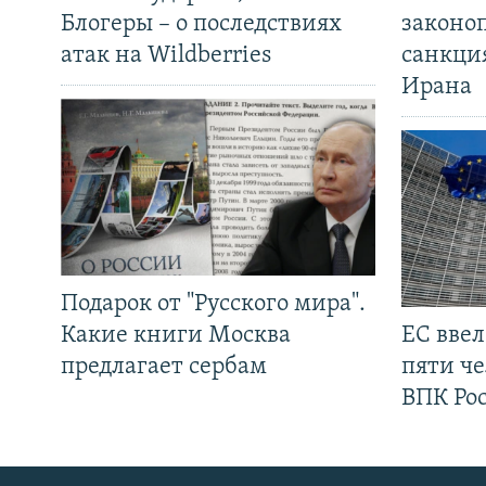
Блогеры – о последствиях
законо
атак на Wildberries
санкци
Ирана
Подарок от "Русского мира".
Какие книги Москва
ЕС вве
предлагает сербам
пяти че
ВПК Ро