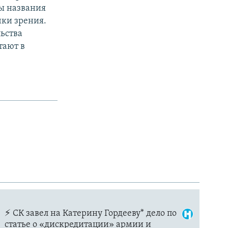
бы названия
чки зрения.
ьства
тают в