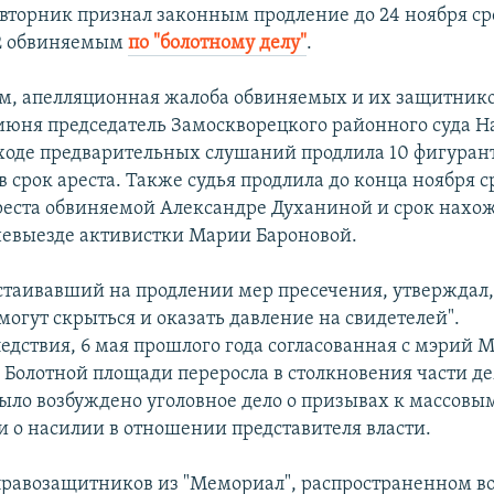
 вторник признал законным продление до 24 ноября ср
12 обвиняемым
по "болотному делу"
.
м, апелляционная жалоба обвиняемых и их защитник
 июня председатель Замоскворецкого районного суда Н
оде предварительных слушаний продлила 10 фигурант
 срок ареста. Также судья продлила до конца ноября с
еста обвиняемой Александре Духаниной и срок нахо
невыезде активистки Марии Бароновой.
стаивавший на продлении мер пресечения, утверждал,
могут скрыться и оказать давление на свидетелей".
едствия, 6 мая прошлого года согласованная с мэрий 
 Болотной площади переросла в столкновения части д
Было возбуждено уголовное дело о призывах к массовы
и о насилии в отношении представителя власти.
правозащитников из "Мемориал", распространенном во