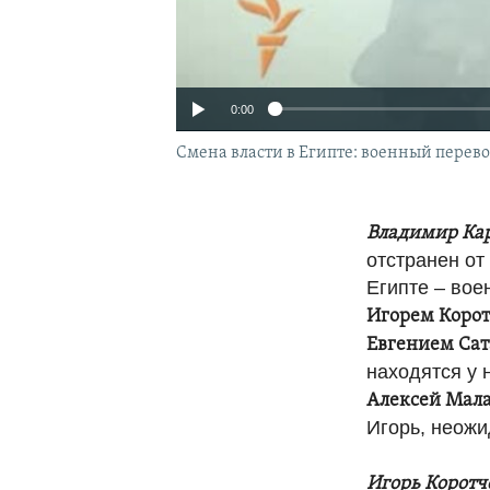
0:00
Смена власти в Египте: военный перев
Владимир Ка
отстранен от
Египте – вое
Игорем Коро
Евгением Са
находятся у 
Алексей Мал
Игорь, неожи
Игорь Коротч