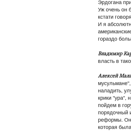
Эрдогана при
Уж очень он 
кстати говор
И я абсолютн
американские
гораздо боль
Владимир Ка
власть в так
Алексей Мал
мусульмане",
наладить, ул
крики "ура",
пойдем в гор
порядочный и
реформы. Он 
которая была