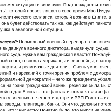
озьмет ситуацию в свои руки. Подтверждается тезис
ть", который провозглашал в свое время Мао Цзэдун
политического коллапса, который возник в Египте, 
о она будет действовать так же, как действует пакист
ушка в аналогичной ситуации.
Нормальный военный переворот с человече
новский:
е выдвинула военного диктатора, выдвинули судью,
ного суда. Нужна вам гражданская власть? Пожалуй
ный совет, господа американцы и европейцы, в кото
 партии, и религиозные деятели… Очень умно, очень
ензий и нареканий с точки зрения проблем с демокра
ормальной демократий – чего же президента убрали
 все на грани гражданской войны, резня же была бы 
война для Египта – это фантастическая катастрофа.
 что у военных от четверти до трети ВВП Египта – их
ь: заводы, плантации, банки. Они что, должны потер
все, что у них есть? Понятно было, что Мурси не уцел