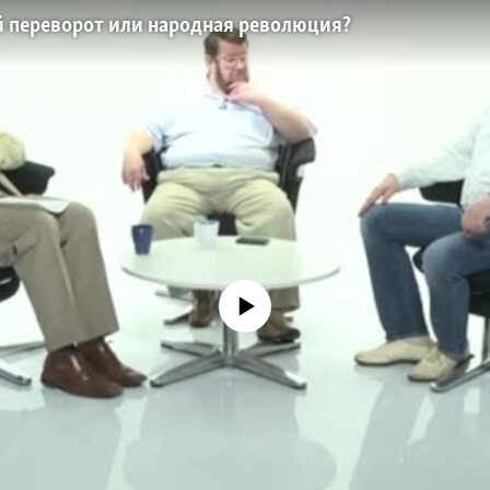
й переворот или народная революция?
No media source currently available