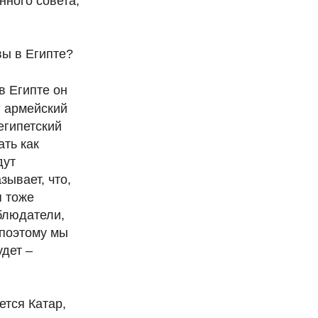
ного совета,
ы в Египте?
в Египте он
, армейский
египетский
ть как
дут
зывает, что,
я тоже
блюдатели,
 поэтому мы
удет –
ется Катар,