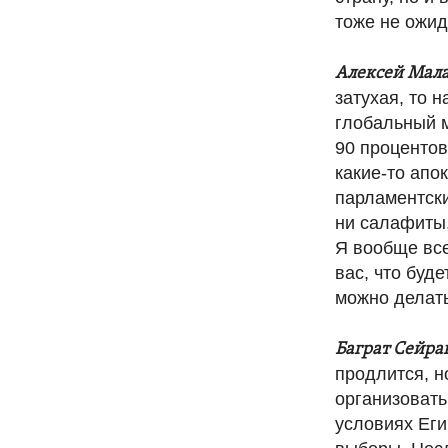
тоже не ожид
Алексей Мал
затухая, то 
глобальный м
90 процентов
какие-то апо
парламентски
ни салафиты,
Я вообще все
вас, что буд
можно делать
Баграт Сейра
продлится, н
организовать
условиях Еги