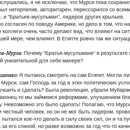
слушались, я не исключаю, что Мурси пока сохранил
был нетерпелив, авторитарен, перессорился со всем
я, и "Братьев-мусульман", лидеров других крыльев.
о согласен по поводу Америки, но дело в том, что н
 коллеги очень часто делают вид, что влияют на сит
шей мере, чем влияют. В Египте ровно так же ситуац
Почему "Братья-мусульмане" в результате
ра-Мурза:
ой унизительной для себя манере?
Я пытаюсь смотреть на сам Египет. Могли ли
ашенко:
 Мурси, сам Господь за год в этих политических усло
учшить и сделать? Была революция, убрали Мубара
 наконец-то мы займемся реформами, улучшением бла
у. Невозможно это было сделать! Полагаю, что Мурс
 честный человек, но он не мог быть лидером, пров
пытался кое-что делать в силу своих сил, он и та пу
 за его спиной, но разве возможно за год что-то кач