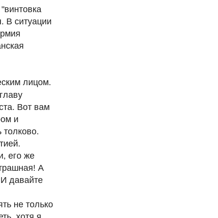
 "винтовка
. В ситуации
армия
анская
ским лицом.
 главу
ста. Вот вам
ром и
 толково.
тией.
, его же
страшная! А
 И давайте
ять не только
еть, хотя я