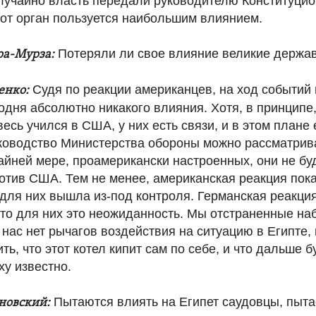
учайно власть передали руководителю Конституцион
тот орган пользуется наибольшим влиянием.
Потеряли ли свое влияние великие держав
ра-Мурза:
Судя по реакции американцев, на ход событий 
енко:
одня абсолютно никакого влияния. Хотя, в принципе
весь учился в США, у них есть связи, и в этом плане 
ководство Министерства обороны можно рассматрива
айней мере, проамерикански настроенных, они не бу
отив США. Тем не менее, американская реакция пока
 для них вышла из-под контроля. Германская реакци
что для них это неожиданность. Мы отстраненные на
 нас нет рычагов воздействия на ситуацию в Египте,
ь, что этот котел кипит сам по себе, и что дальше б
у известно.
Пытаются влиять на Египет саудовцы, пыта
новский: