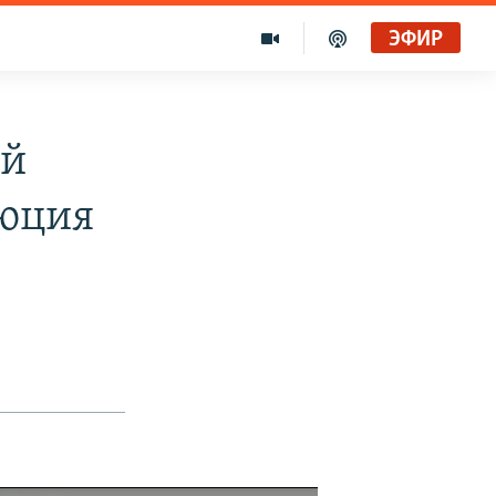
ЭФИР
ый
люция