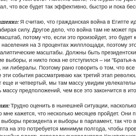
ал, что все будет так эффективно, быстро и пока бес
Я считаю, что гражданская война в Египте ид
ашенко:
набирая силу. Другое дело, что война там не может п
асштаб, потому что, если это произойдет, это будет
 населения на 3 процентах жилплощади, поэтому эт
калиптические масштабы. Должны быть президентски
е выборы, и никто пока не отступился – ни "Братья-
 ни либералы. Поэтому рано говорить о том, что все
 эти события рассматриваю как третий этап револю
ет еще и четвертый, мы там массу увидим увлекатель
 массу предположений, чем все это закончится в ито
Трудно оценить в нынешней ситуации, насколько
нян:
о мне кажется, что несколько месяцев пройдет. Они 
 выборы президента и выборы в парламент, так что
пта на это потребуется минимум полгода, чтобы про