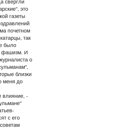
а свергли
рские", это
кой газеты
поздравлений
ьма почетном
катарцы, так
е было
– фашизм. И
 журналиста о
сульманам",
торые близки
о меня до
 влияние, -
сульмане"
атьев-
ят с его
 советам