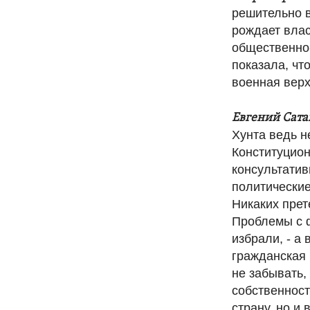
решительно в
рождает влас
общественно-
показала, чт
военная верх
Евгений Сата
Хунта ведь н
Конституцион
консультатив
политические
Никаких прет
Проблемы с ф
избрали, - а
гражданская 
не забывать,
собственност
страну, но и 