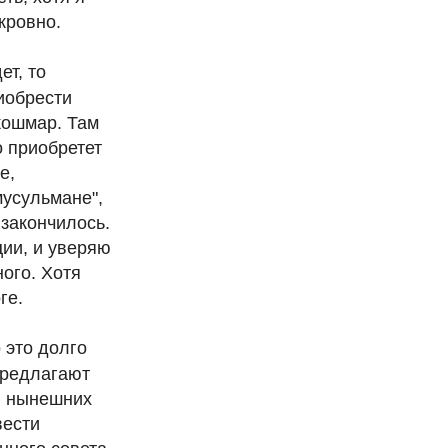
кровно.
ет, то
риобрести
 кошмар. Там
о приобретет
е,
мусульмане",
 закончилось.
ции, и уверяю
ного. Хотя
ге.
 это долго
предлагают
 в нынешних
вести