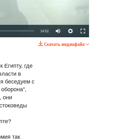
14:52
Скачать медиафайл
EMBED
SHARE
 Египту, где
власти в
я беседуем с
 оборона",
, они
остоковеды
пте?
рмия так