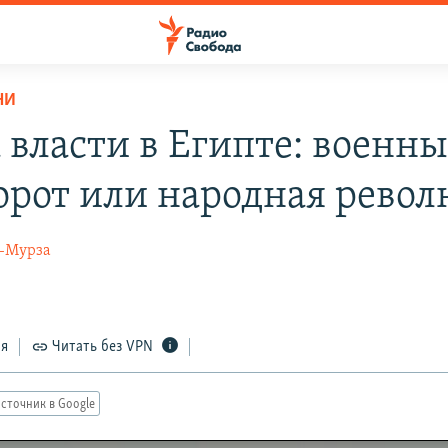
НИ
 власти в Египте: военн
орот или народная рево
-Мурза
ся
Читать без VPN
сточник в Google