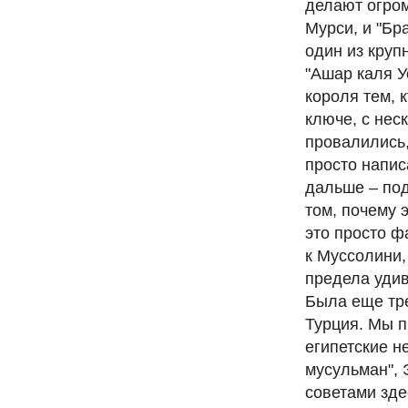
делают огром
Мурси, и "Бр
один из круп
"Ашар каля У
короля тем, 
ключе, с нес
провалились
просто напис
дальше – под
том, почему 
это просто ф
к Муссолини,
предела удив
Была еще тре
Турция. Мы п
египетские н
мусульман", 
советами зде