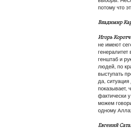
выборы. Несл
потому что э
Владимир Ка
Игорь Коротч
не имеют сег
генералитет 
генштаб и ру
людей, по кр
выступать пр
да, ситуация
показывает, 
фактически у
можем говорит
одному Аллах
Евгений Сата