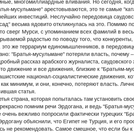
ные, многомиллиардные вливания. Но сегодня, когд
атья-мусульмане" арестовываются, это те самые "ката
нейших инвестиций. Неслучайно передовица саудовс
сад" весьма ядовито откликнулась на это. Помимо 
кто сверг Мурси, с упоминанием всех фамилий в вес
крываемой радостью по поводу того, что конкуренты, 
, это же террариум единомышленников, в передовиц
ано: "Братья-мусульмане" потеряли власть, почему 
робный рассказ арабского журналиста, саудовского
это движение и все движения, близкие к "Братьям-му
ашистские национал-социалистические движения, ко
 как минимум, и они, конечно, потеряют власть. Личн
ившая статья.
тья страна, которая попыталась там установить свое
рекрасно помним речи Эрдогана, и ведь "Братья-му
е очень вежливо попросили фактически турецких "Бр
Эрдогану объяснили, что Египет не Турция, и его прос
сь не рекомендовать. Самое смешное, что если бы к