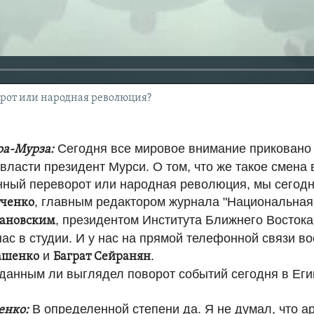
орот или народная революция?
Сегодня все мировое внимание приковано к
ра-Мурза:
 власти президент Мурси. О том, что же такое смена 
нный переворот или народная революция, мы сегодн
, главным редактором журнала "Национальная
тченко
, президентом Института Ближнего Востока
тановским
нас в студии. И у нас на прямой телефонной связи в
и
.
ашенко
Баграт Сейранян
данным ли выглядел поворот событий сегодня в Еги
В определенной степени да. Я не думал, что а
енко: