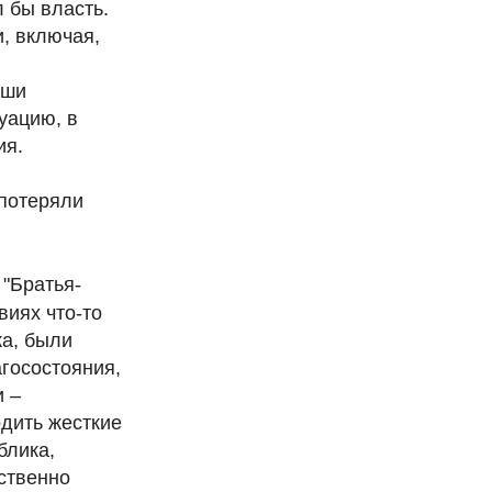
 бы власть.
и, включая,
аши
уацию, в
ия.
 потеряли
 "Братья-
виях что-то
ка, были
госостояния,
и –
одить жесткие
блика,
ественно