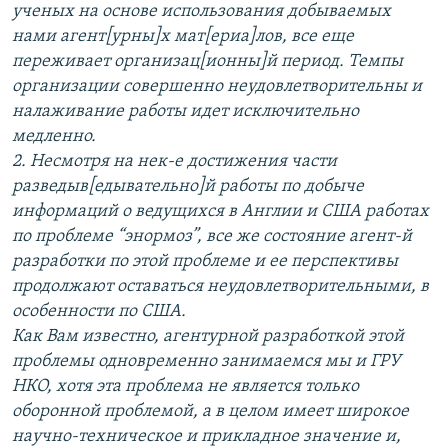
ученых на основе использования добываемых
нами агент[урны]х мат[ериа]лов, все еще
переживает организац[ионны]й период. Темпы
организации совершенно неудовлетворительны и
налаживание работы идет исключительно
медленно.
2. Несмотря на нек-е достижения части
разведыв[едывательно]й работы по добыче
информаций о ведущихся в Англии и США работах
по проблеме “энормоз”, все же состояние агент-й
разработки по этой проблеме и ее перспективы
продолжают оставаться неудовлетворительными, в
особенности по США.
Как Вам известно, агентурной разработкой этой
проблемы одновременно занимаемся мы и ГРУ
НКО, хотя эта проблема не является только
оборонной проблемой, а в целом имеет широкое
научно-техническое и прикладное значение и,