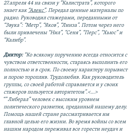
27.апреля 44 на связи у “Калистрата”, которого
знает как
“Алекс”
. Передал ценные материалы по
радио. Руководил стажерами, переданными от
“Звука”: “Метр”, “Яков”, “Линза”. Потом через него
были привлечены “Нил”, “Сеня”, “Перс”, “Хьюс” и
“Калибр”.
Диктор:
“Ко всякому поручению всегда относится с
чувством ответственности, стараясь выполнить его
полностью и в срок. По своему характеру порывист
и порою тороплив. Трудолюбив. Как руководитель
группы, со своей работой справляется и у своих
стажеров пользуется авторитетом”.<…>
“”
Либерал” человек с высоким уровнем
политического развития, преданный нашему делу.
Помощь нашей стране рассматривается им
главной целью его жизни. Во время войны со всем
нашим народом переживал все горести неудач и