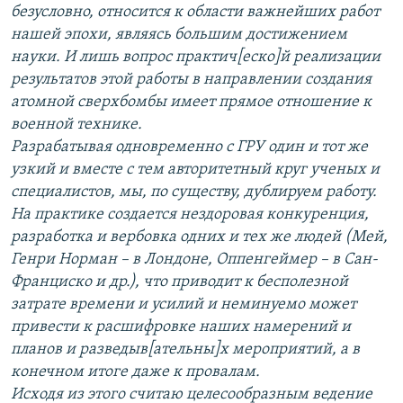
безусловно, относится к области важнейших работ
нашей эпохи, являясь большим достижением
науки. И лишь вопрос практич[еско]й реализации
результатов этой работы в направлении создания
атомной сверхбомбы имеет прямое отношение к
военной технике.
Разрабатывая одновременно с ГРУ один и тот же
узкий и вместе с тем авторитетный круг ученых и
специалистов, мы, по существу, дублируем работу.
На практике создается нездоровая конкуренция,
разработка и вербовка одних и тех же людей (Мей,
Генри Норман – в Лондоне, Оппенгеймер – в Сан-
Франциско и др.), что приводит к бесполезной
затрате времени и усилий и неминуемо может
привести к расшифровке наших намерений и
планов и разведыв[ательны]х мероприятий, а в
конечном итоге даже к провалам.
Исходя из этого считаю целесообразным ведение