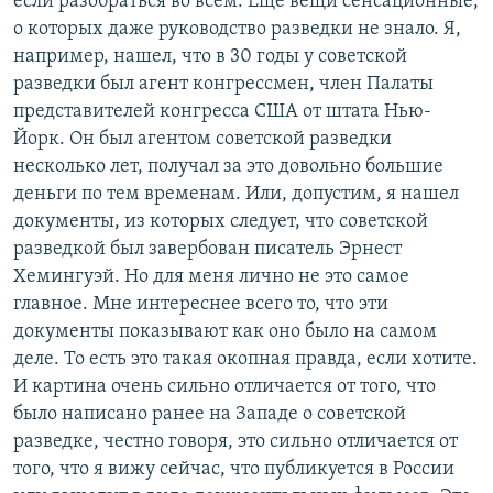
если разобраться во всем. Еще вещи сенсационные,
о которых даже руководство разведки не знало. Я,
например, нашел, что в 30 годы у советской
разведки был агент конгрессмен, член Палаты
представителей конгресса США от штата Нью-
Йорк. Он был агентом советской разведки
несколько лет, получал за это довольно большие
деньги по тем временам. Или, допустим, я нашел
документы, из которых следует, что советской
разведкой был завербован писатель Эрнест
Хемингуэй. Но для меня лично не это самое
главное. Мне интереснее всего то, что эти
документы показывают как оно было на самом
деле. То есть это такая окопная правда, если хотите.
И картина очень сильно отличается от того, что
было написано ранее на Западе о советской
разведке, честно говоря, это сильно отличается от
того, что я вижу сейчас, что публикуется в России