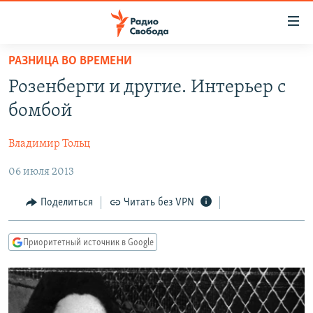
Ссылки
для
упрощенного
РАЗНИЦА ВО ВРЕМЕНИ
ПРОГРАММЫ
доступа
Розенберги и другие. Интерьер с
ПОДКАСТЫ
Вернуться
бомбой
к
АВТОРСКИЕ ПРОЕКТЫ
основному
Владимир Тольц
ЦИТАТЫ СВОБОДЫ
содержанию
Вернутся
06 июля 2013
МНЕНИЯ
к
КУЛЬТУРА
Поделиться
Читать без VPN
главной
навигации
IDEL.РЕАЛИИ
Вернутся
Приоритетный источник в Google
КАВКАЗ.РЕАЛИИ
к
СЕВЕР.РЕАЛИИ
поиску
СИБИРЬ.РЕАЛИИ