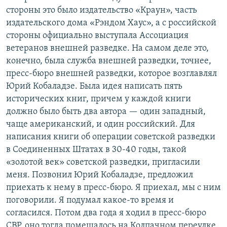
стороны это было издательство «Краун», часть
издательского дома «Рэндом Хаус», а с российской
стороны официально выступала Ассоциация
ветеранов внешней разведке. На самом деле это,
конечно, была служба внешней разведки, точнее,
пресс-бюро внешней разведки, которое возглавлял
Юрий Кобаладзе. Была идея написать пять
исторических книг, причем у каждой книги
должно было быть два автора — один западный,
чаще американский, и один российский. Для
написания книги об операции советской разведки
в Соединенных Штатах в 30-40 годы, такой
«золотой век» советской разведки, пригласили
меня. Позвонил Юрий Кобаладзе, предложил
приехать к нему в пресс-бюро. Я приехал, мы с ним
поговорили. Я подумал какое-то время и
согласился. Потом два года я ходил в пресс-бюро
СВР, оно тогда помещалось на Колпачном переулке,