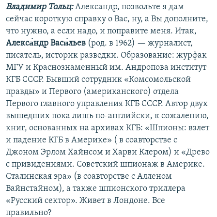
Владимир Тольц:
Александр, позвольте я дам
сейчас короткую справку о Вас, ну, а Вы дополните,
что нужно, а если надо, и поправите меня. Итак,
Алекса́ндр Васи́льев
(род. в 1962) — журналист,
писатель, историк разведки. Образование: журфак
МГУ и Краснознаменный им. Андропова институт
КГБ СССР. Бывший сотрудник «Комсомольской
правды» и Первого (американского) отдела
Первого главного управления КГБ СССР. Автор двух
вышедших пока лишь по-английски, к сожалению,
книг, основанных на архивах КГБ: «Шпионы: взлет
и падение КГБ в Америке» ( в соавторстве с
Джоном Эрлом Хайнсом и Харви Клером) и «Древо
с привидениями. Советский шпионаж в Америке.
Сталинская эра» (в соавторстве с Алленом
Вайнстайном), а также шпионского триллера
«Русский сектор». Живет в Лондоне. Все
правильно?