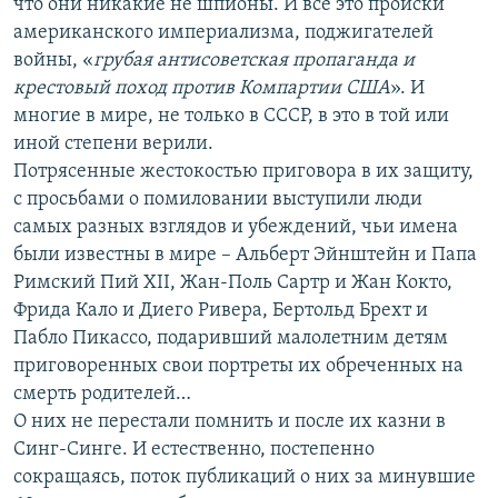
что они никакие не шпионы. И все это происки
американского империализма, поджигателей
войны, «
грубая антисоветская пропаганда и
крестовый поход против Компартии США
». И
многие в мире, не только в СССР, в это в той или
иной степени верили.
Потрясенные жестокостью приговора в их защиту,
с просьбами о помиловании выступили люди
самых разных взглядов и убеждений, чьи имена
были известны в мире – Альберт Эйнштейн и Папа
Римский Пий XII, Жан-Поль Сартр и Жан Кокто,
Фрида Кало и Диего Ривера, Бертольд Брехт и
Пабло Пикассо, подаривший малолетним детям
приговоренных свои портреты их обреченных на
смерть родителей…
О них не перестали помнить и после их казни в
Синг-Синге. И естественно, постепенно
сокращаясь, поток публикаций о них за минувшие