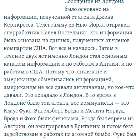
Сообщение из Лондона
было основано на
информации, полученной от агента Джона
Кернкросса. Телеграмму из Нью-Йорка отправил
оперработник Павел Постельняк. Его информация
была основана на данных, полученных от членов
компартии США. Вот все и началось. Затем в
течение двух лет именно Лондон стал основным
каналом информации и по работам в Англии, и по
работам в США. Потому что англичане и
американцы обменивались информацией,
американцы не все давали англичанам, но кое-что
давали. Это попадало в Лондон. В то время в
Лондоне было три агента, все коммунисты — это
Клаус Фукс, Энгельберт Брода и Мелита Норвуд.
Брода и Фокс были физиками, Брода был евреем из
Австрии, он эмигрировал в Британию и потом был
задействован в работах по атомной бомбе, Фукс был