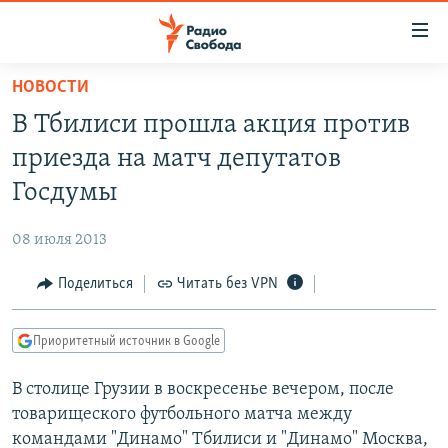
Ссылки
для
упрощенного
НОВОСТИ
ПРОГРАММЫ
доступа
В Тбилиси прошла акция против
ПОДКАСТЫ
Вернуться
приезда на матч депутатов
к
АВТОРСКИЕ ПРОЕКТЫ
Госдумы
основному
ЦИТАТЫ СВОБОДЫ
содержанию
08 июля 2013
Вернутся
МНЕНИЯ
к
Поделиться
Читать без VPN
КУЛЬТУРА
главной
навигации
IDEL.РЕАЛИИ
Приоритетный источник в Google
Вернутся
КАВКАЗ.РЕАЛИИ
к
В столице Грузии в воскресенье вечером, после
СЕВЕР.РЕАЛИИ
поиску
товарищеского футбольного матча между
СИБИРЬ.РЕАЛИИ
командами "Динамо" Тбилиси и "Динамо" Москва,