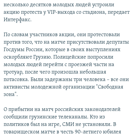
несколько десятков молодых людей устроили
РАСПИСАНИЕ ВЕЩАНИЯ
акцию протеста у VIP-выхода со стадиона, передает
ПОДПИШИТЕСЬ НА РАССЫЛКУ
Интерфакс.
СОЦИАЛЬНЫЕ СЕТИ
По словам участников акции, они протестовали
против того, что на матче присутствовали депутаты
Госдумы России, которые в своих выступлениях
оскорбляют Грузию. Полицейские попросили
молодых людей перейти с проезжей части на
тротуар, после чего произошла небольшая
Все сайты РСЕ/РС
потасовка. Были задержаны три человека – все они
активисты молодежной организации "Свободная
зона".
О прибытии на матч российских законодателей
сообщили грузинские телеканалы. Кто из
политиков был на игре, СМИ не установили. В
товарищеском матче в честь 90-летнего юбилея