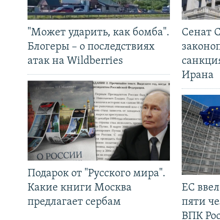
"Может ударить, как бомба".
Сенат 
Блогеры – о последствиях
законо
атак на Wildberries
санкци
Ирана
Подарок от "Русского мира".
Какие книги Москва
ЕС вве
предлагает сербам
пяти че
ВПК Ро