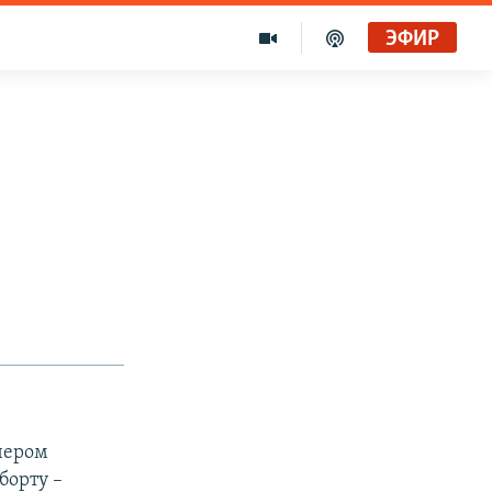
ЭФИР
ечером
борту –