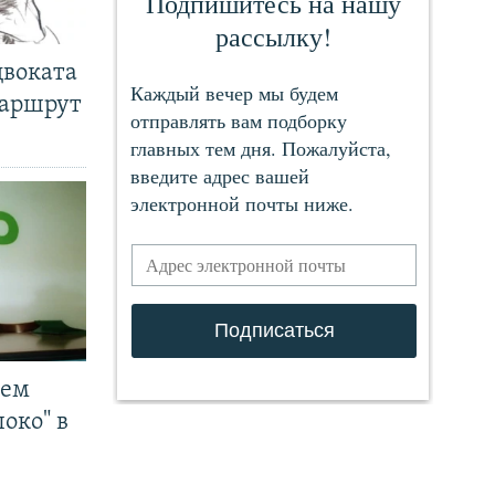
двоката
маршрут
чем
око" в