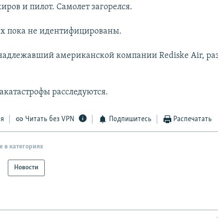
иров и пилот. Самолет загорелся.
х пока не идентифицированы.
надлежавший американской компании Rediske Air, раз
катастрофы расследуются.
ся
Читать без VPN
Подпишитесь
Распечатать
е в категориях
Новости