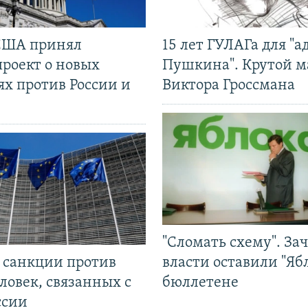
США принял
15 лет ГУЛАГа для "а
проект о новых
Пушкина". Крутой 
ях против России и
Виктора Гроссмана
"Сломать схему". За
л санкции против
власти оставили "Ябл
ловек, связанных с
бюллетене
ссии