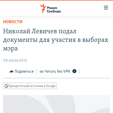
Ссылки
для
упрощенного
НОВОСТИ
ПРОГРАММЫ
доступа
Николай Левичев подал
ПОДКАСТЫ
Вернуться
документы для участия в выборах
к
АВТОРСКИЕ ПРОЕКТЫ
мэра
основному
ЦИТАТЫ СВОБОДЫ
содержанию
08 июля 2013
Вернутся
МНЕНИЯ
к
Поделиться
Читать без VPN
КУЛЬТУРА
главной
навигации
IDEL.РЕАЛИИ
Приоритетный источник в Google
Вернутся
КАВКАЗ.РЕАЛИИ
к
СЕВЕР.РЕАЛИИ
поиску
СИБИРЬ.РЕАЛИИ