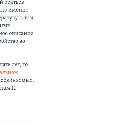
й братьев
 что именно
атуру, в том
ьных
ное описание
ойство во
ять лет, то
ральном
е обвиняемые,
там 11