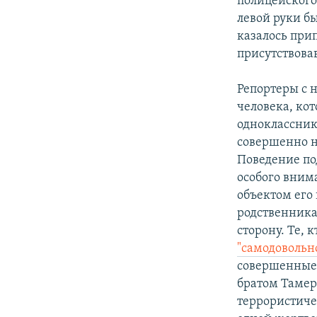
полицейского
левой руки бы
казалось при
присутствова
Репортеры с 
человека, ко
одноклассник
совершенно не
Поведение по
особого вним
объектом его
родственника
сторону. Те, 
"самодовольн
совершенные 
братом Тамер
террористиче