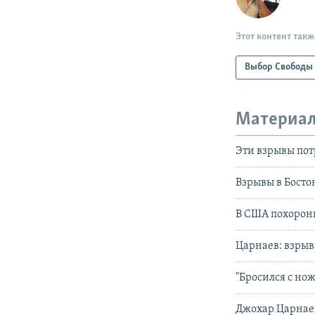
Этот контент такж
Выбор Свободы
Материал
Эти взрывы пот
Взрывы в Босто
В США похорон
Царнаев: взрыв
"Бросился с но
Джохар Царнаев