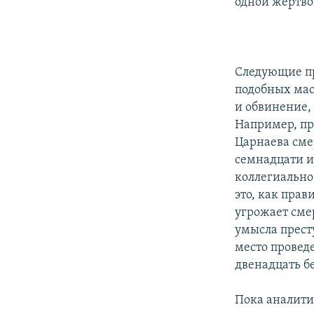
одной жертво
Следующие пр
подобных мас
и обвинение,
Например, пр
Царнаева сме
семнадцати и
коллегиально
это, как прав
угрожает сме
умысла прест
место проведе
двенадцать б
Пока аналитик