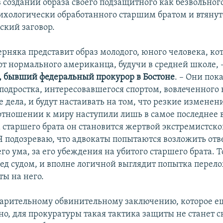
в создании образа своего подзащитного как безвольног
сихологически обработанного старшим братом и втянут
ский заговор.
ерняка представит образ молодого, юного человека, к
от нормального американца, будучи в средней школе, 
 бывший федеральный прокурор в Бостоне
. – Они пок
подростка, интересовавшегося спортом, вовлеченного 
дела, и будут настаивать на том, что резкие изменени
отношении к миру наступили лишь в самое последнее 
 старшего брата он становится жертвой экстремистск
Я подозреваю, что адвокаты попытаются возложить отв
его ума, за его убеждения на убитого старшего брата. 
ред судом, и вполне логичной выглядит попытка перел
ты на него.
варительному обвинительному заключению, которое е
но, для прокуратуры такая тактика защиты не станет 