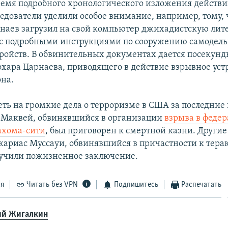
ремя подробного хронологического изложения действи
едователи уделили особое внимание, например, тому,
аев загрузил на свой компьютер джихадистскую литер
 с подробными инструкциями по сооружению самодел
ройств. В обвинительных документах дается посекунд
хара Царнаева, приводящего в действие взрывное устр
на.
ть на громкие дела о терроризме в США за последние п
 Маквей, обвинявшийся в организации
взрыва в феде
ахома-сити
, был приговорен к смертной казни. Други
кариас Муссауи, обвинявшийся в причастности к терак
лучили пожизненное заключение.
ся
Читать без VPN
Подпишитесь
Распечатать
й Жигалкин