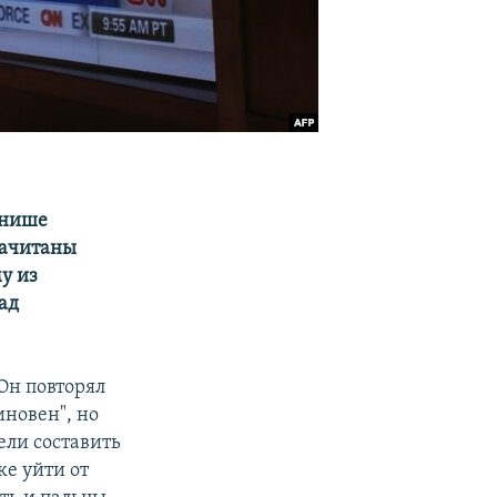
инише
 зачитаны
у из
над
 Он повторял
иновен", но
ели составить
е уйти от