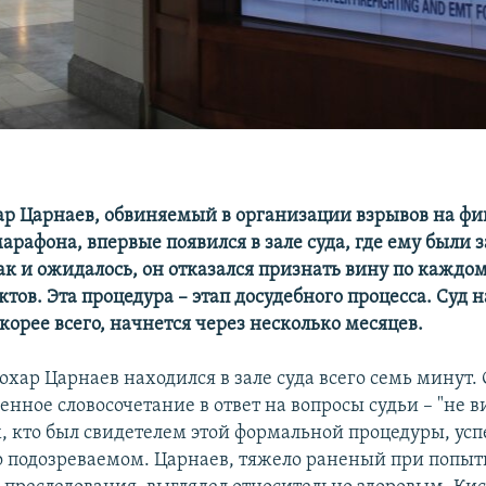
ар Царнаев, обвиняемый в организации взрывов на ф
арафона, впервые появился в зале суда, где ему были
ак и ожидалось, он отказался признать вину по каждом
тов. Эта процедура – этап досудебного процесса. Суд 
орее всего, начнется через несколько месяцев.
хар Царнаев находился в зале суда всего семь минут.
нное словосочетание в ответ на вопросы судьи – "не в
х, кто был свидетелем этой формальной процедуры, усп
о подозреваемом. Царнаев, тяжело раненый при попытк