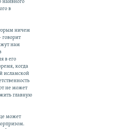
о наивного
ого в
оторым ничем
– говорит
ажут нам
в
я в его
время, когда
ой исламской
етственность
Тот не может
ожить главную
ще может
сюрпризом.