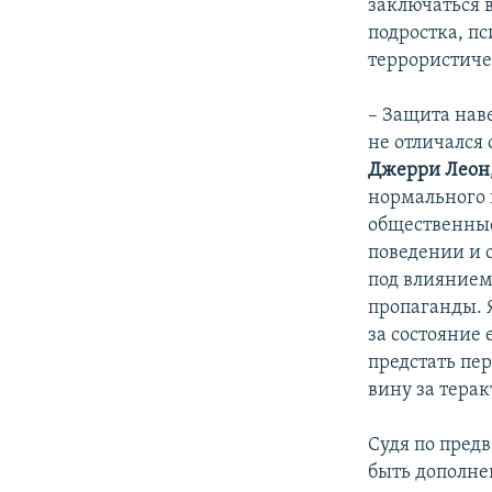
заключаться 
подростка, п
террористиче
– Защита нав
не отличался 
Джерри Леон,
нормального 
общественные 
поведении и 
под влиянием
пропаганды. 
за состояние 
предстать пе
вину за терак
Судя по пред
быть дополне