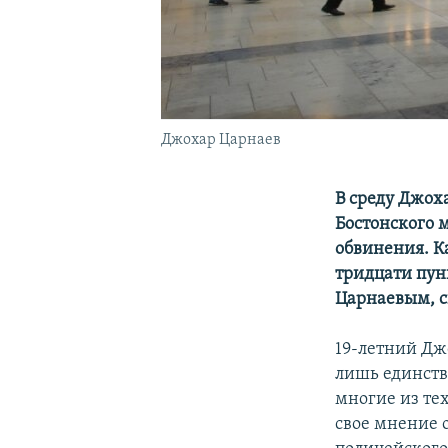
Джохар Царнаев
В среду Джох
Бостонского м
обвинения. К
тридцати пунк
Царнаевым, ск
19-летний Джо
лишь единстве
многие из те
свое мнение 