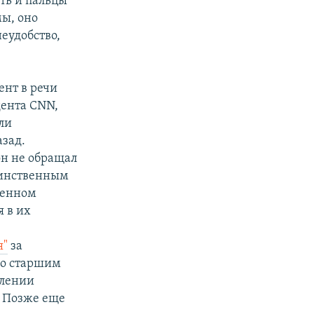
ть и пальцы
мы, оно
еудобство,
ент в речи
дента CNN,
ли
азад.
 он не обращал
Единственным
денном
я в их
я"
за
со старшим
влении
. Позже еще