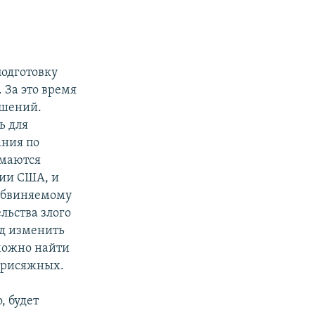
подготовку
 За это время
ешений.
ь для
ания по
имаются
ции США, и
е обвиняемому
льства злого
уд изменить
зможно найти
 присяжных.
, будет