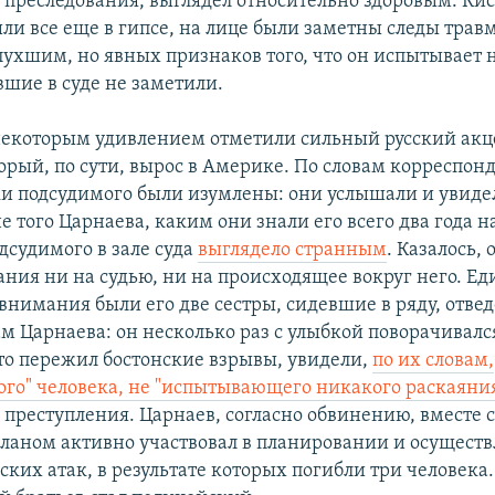
 преследования, выглядел относительно здоровым. Кис
ли все еще в гипсе, на лице были заметны следы трав
пухшим, но явных признаков того, что он испытывает н
вшие в суде не заметили.
некоторым удивлением отметили сильный русский акц
торый, по сути, вырос в Америке. По словам корреспон
и подсудимого были изумлены: они услышали и увиде
 того Царнаева, каким они знали его всего два года н
дсудимого в зале суда
выглядело странным
. Казалось,
ания ни на судью, ни на происходящее вокруг него. 
 внимания были его две сестры, сидевшие в ряду, отве
м Царнаева: он несколько раз с улыбкой поворачивалс
кто пережил бостонские взрывы, увидели,
по их словам,
ого" человека, не "испытывающего никакого раскаяни
преступления. Царнаев, согласно обвинению, вместе 
ланом активно участвовал в планировании и осущест
ских атак, в результате которых погибли три человека