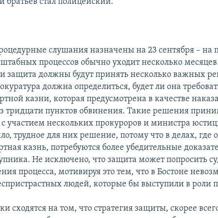
й братьев стал полицейский.
оцедурные слушания назначены на 23 сентября – на 
штабных процессов обычно уходит несколько месяцев.
 и защита должны будут принять несколько важных р
окуратура должна определиться, будет ли она требоват
ртной казни, которая предусмотрена в качестве наказ
з тридцати пунктов обвинения. Такие решения прин
 с участием нескольких прокуроров и министра юсти
ило, трудное для них решение, потому что в делах, гд
ртная казнь, потребуются более убедительные доказате
упника. Не исключено, что защита может попросить с
ния процесса, мотивируя это тем, что в Бостоне нево
еспристрастных людей, которые бы выступили в роли
и сходятся на том, что стратегия защиты, скорее всего