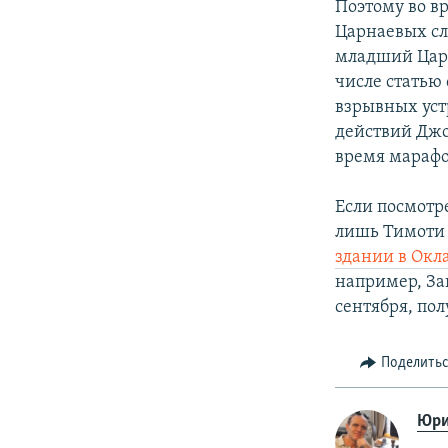
Поэтому во в
Царнаевых сл
младший Царн
числе статью
взрывных уст
действий Джо
время марафо
Если посмотре
лишь Тимоти
здании в Окл
например, За
сентября, по
Поделить
Юри