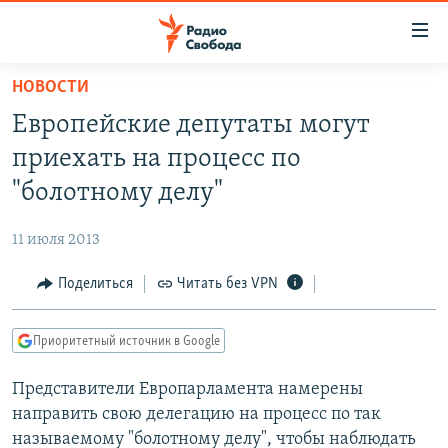
Ссылки
для
упрощенного
НОВОСТИ
ПРОГРАММЫ
доступа
Европейские депутаты могут
ПОДКАСТЫ
Вернуться
приехать на процесс по
к
АВТОРСКИЕ ПРОЕКТЫ
"болотному делу"
основному
ЦИТАТЫ СВОБОДЫ
содержанию
11 июля 2013
Вернутся
МНЕНИЯ
к
Поделиться
Читать без VPN
КУЛЬТУРА
главной
навигации
IDEL.РЕАЛИИ
Приоритетный источник в Google
Вернутся
КАВКАЗ.РЕАЛИИ
к
Представители Европарламента намерены
СЕВЕР.РЕАЛИИ
поиску
направить свою делегацию на процесс по так
СИБИРЬ.РЕАЛИИ
называемому "болотному делу", чтобы наблюдать