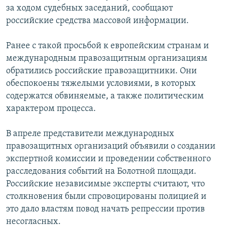
за ходом судебных заседаний, сообщают
РАСПИСАНИЕ ВЕЩАНИЯ
российские средства массовой информации.
ПОДПИШИТЕСЬ НА РАССЫЛКУ
Ранее с такой просьбой к европейским странам и
СОЦИАЛЬНЫЕ СЕТИ
международным правозащитным организациям
обратились российские правозащитники. Они
обеспокоены тяжелыми условиями, в которых
содержатся обвиняемые, а также политическим
характером процесса.
Все сайты РСЕ/РС
В апреле представители международных
правозащитных организаций объявили о создании
экспертной комиссии и проведении собственного
расследования событий на Болотной площади.
Российские независимые эксперты считают, что
столкновения были спровоцированы полицией и
это дало властям повод начать репрессии против
несогласных.