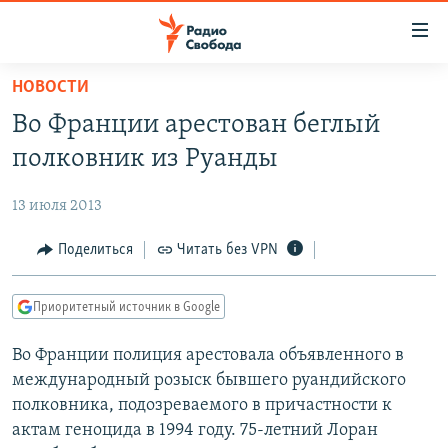
Ссылки
для
упрощенного
НОВОСТИ
ПРОГРАММЫ
доступа
Во Франции арестован беглый
ПОДКАСТЫ
Вернуться
полковник из Руанды
к
АВТОРСКИЕ ПРОЕКТЫ
основному
13 июля 2013
ЦИТАТЫ СВОБОДЫ
содержанию
Вернутся
МНЕНИЯ
Поделиться
Читать без VPN
к
КУЛЬТУРА
главной
Приоритетный источник в Google
навигации
IDEL.РЕАЛИИ
Вернутся
Во Франции полиция арестовала объявленного в
КАВКАЗ.РЕАЛИИ
к
международный розыск бывшего руандийского
СЕВЕР.РЕАЛИИ
поиску
полковника, подозреваемого в причастности к
актам геноцида в 1994 году. 75-летний Лоран
СИБИРЬ.РЕАЛИИ