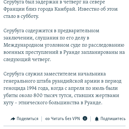
Серубуга был задержан в четверг на севере
РАСПИСАНИЕ ВЕЩАНИЯ
Франции близ города Камбрай. Известно об этом
ПОДПИШИТЕСЬ НА РАССЫЛКУ
стало в субботу.
Серубуга содержится в предварительном
СОЦИАЛЬНЫЕ СЕТИ
заключении, слушания по его делу в
Международном уголовном суде по расследованию
военных преступлений в Руанде запланированы на
следующий четверг.
Все сайты РСЕ/РС
Серубуга служил заместителем начальника
генерального штаба руандийской армии в период
геноцида 1994 года, когда с апреля по июль были
убиты около 800 тысяч тутси, ставших жертвами
хуту – этнического большинства в Руанде.
Поделиться
Читать без VPN
Подпишитесь