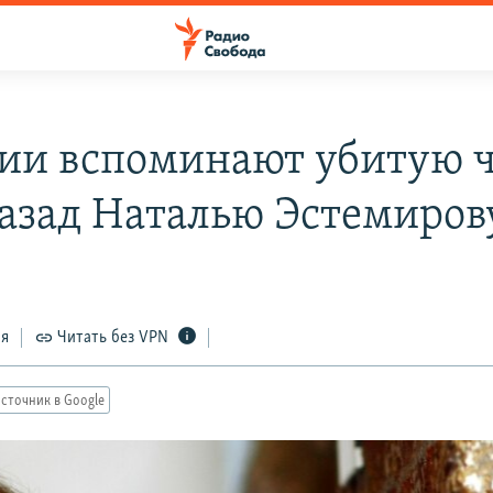
сии вспоминают убитую 
назад Наталью Эстемиров
ся
Читать без VPN
сточник в Google