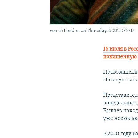
war in London on Thursday. REUTERS/D
15 июля в Ро
похищенную и
Правозащитны
Новопушкинск
Представител
понедельник,
Башаев наход
уже несколько
В 2010 году 