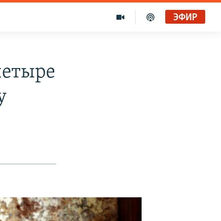
ЭФИР
четыре
у