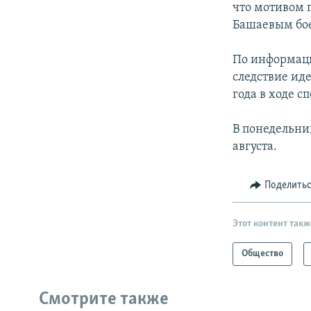
что мотивом 
Башаевым бое
По информаци
следствие ид
года в ходе с
В понедельни
августа.
Поделить
Этот контент такж
Общество
Смотрите также