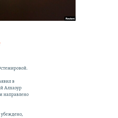
,
Эстемировой.
аявил в
ой Алхазур
 и направлено
 убеждено,