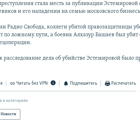
преступления стала месть за публикации Эстемировой 
виков и его нападении на семью московского бизнес
и Радио Свобода, коллеги убитой правозащитницы уб
ет по ложному пути, а боевик Алхазур Башаев был убит
пецоперации.
к расследование дела об убийстве Эстемировой было пр
ся
Читать без VPN
Подпишитесь
Распечатать
е в категориях
Новости