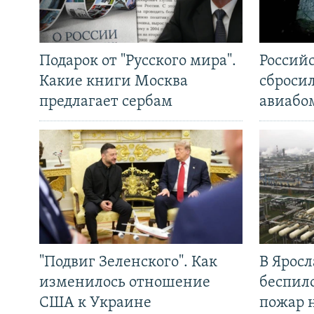
Подарок от "Русского мира".
Россий
Какие книги Москва
сброси
предлагает сербам
авиабо
"Подвиг Зеленского". Как
В Яросл
изменилось отношение
беспил
США к Украине
пожар 