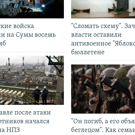
ские войска
"Сломать схему". За
ли на Сумы восемь
власти оставили
мб
антивоенное "Яблоко
бюллетене
авле после атаки
отников начался
"Он погиб, а его объ
на НПЗ
беглецом". Как семь