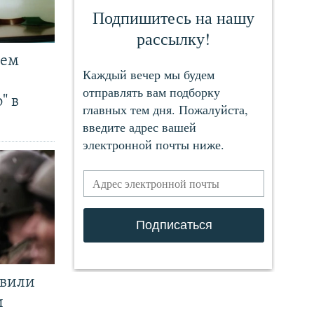
чем
" в
явили
и