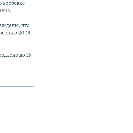
о вербовке
мена.
еждены, что
 осенью 2009
одлено до 15