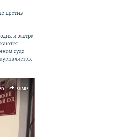
ые против
одня и завтра
зжаются
нном суде
 журналистов,
ED
SHARE