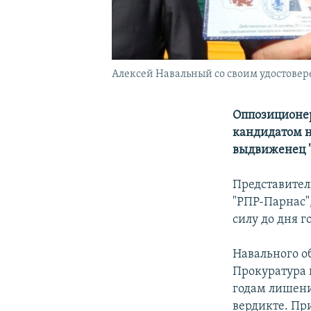
Алексей Навальный со своим удостове
Оппозиционе
кандидатом н
выдвиженец "
Представител
"РПР-Парнас",
силу до дня г
Навального о
Прокуратура 
годам лишени
вердикте. Пр