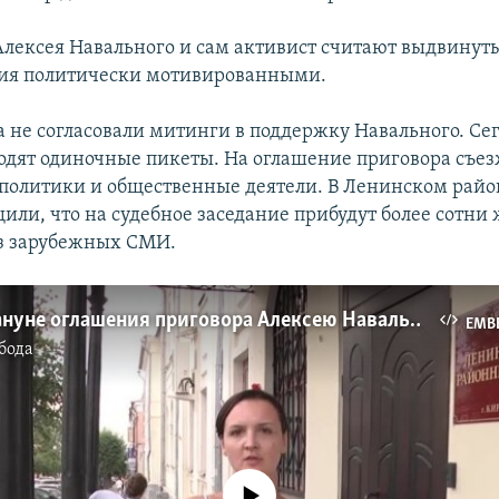
лексея Навального и сам активист считают выдвинут
ния политически мотивированными.
а не согласовали митинги в поддержку Навального. Сег
ходят одиночные пикеты. На оглашение приговора съе
политики и общественные деятели. В Ленинском райо
или, что на судебное заседание прибудут более сотни
из зарубежных СМИ.
Киров накануне оглашения приговора Алексею Навальному
EMB
бода
No media source currently available