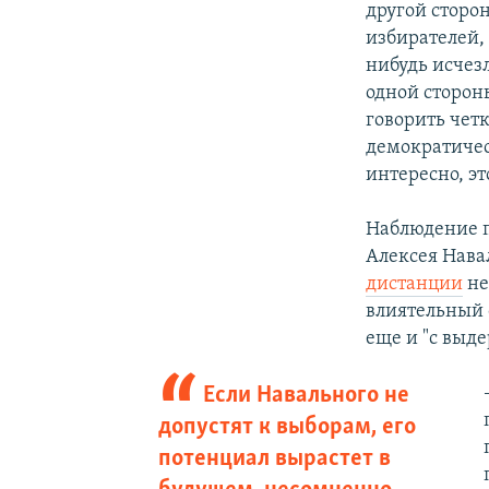
другой сторо
избирателей,
нибудь исчезл
одной сторон
говорить четк
демократичес
интересно, эт
Наблюдение 
Алексея Нава
дистанции
не
влиятельный 
еще и "с выд
Если Навального не
допустят к выборам, его
потенциал вырастет в