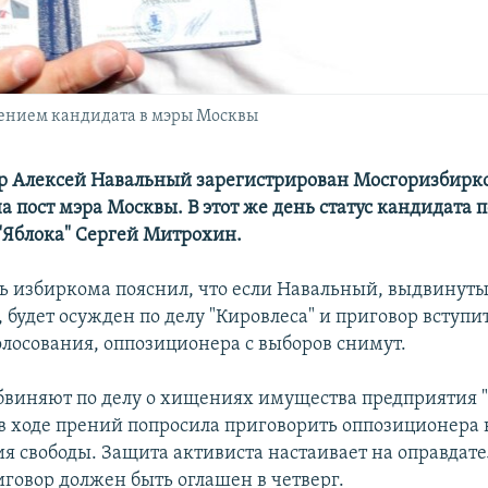
рением кандидата в мэры Москвы
р Алексей Навальный зарегистрирован Мосгоризбир
а пост мэра Москвы. В этот же день статус кандидата 
Яблока" Сергей Митрохин.
ь избиркома пояснил, что если Навальный, выдвинут
 будет осужден по делу "Кировлеса" и приговор вступи
олосования, оппозиционера с выборов снимут.
бвиняют по делу о хищениях имущества предприятия "
в ходе прений попросила приговорить оппозиционера 
я свободы. Защита активиста настаивает на оправдат
иговор должен быть оглашен в четверг.