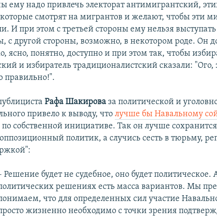
ны ему надо привлечь электорат антимигрантский, эт
 которые смотрят на мигрантов и желают, чтобы эти м
и. И при этом с третьей стороны ему нельзя выступать
ы, с другой стороны, возможно, в некотором роде. Он 
о, ясно, понятно, доступно и при этом так, чтобы изби
кий и избиратель традиционалистский сказали: "Ого, 
о правильно!".
публициста
Рафа Шакирова
за политической и уголовн
льного привело к выводу, что
лучше бы Навальному сой
 по собственной инициативе. Так он лучше сохранится
оппозиционный политик, а случись сесть в тюрьму, ре
ержкой":
– Решение будет не судебное, оно будет политическое. 
политических решениях есть масса вариантов. Мы пр
понимаем, что для определенных сил участие Навальн
просто жизненно необходимо с точки зрения подтвер