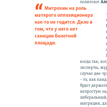
политолог
Ал
Митрохин на роль
матерого оппозиционера
как-то не годится. Дело в
том, что у него нет
санкции Болотной
площади.
когда так, ко
эксперты, жу
случае две-т
– то, как кан
будет держат
непростую за
либеральный,
миграции, дл