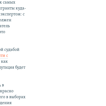
их самых
игранты куда-
 экспертом: с
должен
ратель
это
ой судьбой
ти с
 как
путация будет
А в
екрасно
ого в выборах
ждения