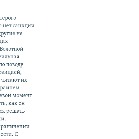
терого
го нет санкции
другие не
щих
 Болотной
мальная
по поводу
позицией,
, читают их
 крайнем
чевой момент
ть, как он
тся решать
ий,
ограничении
ости. С