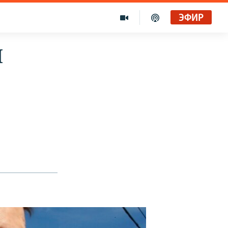
ЭФИР
И