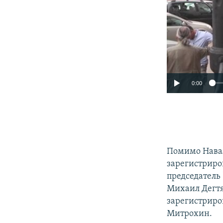
0:00
Помимо Навал
зарегистриро
председатель
Михаил Дегтя
зарегистриро
Митрохин.