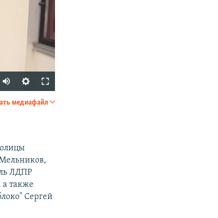
ать медиафайл
SHARE
толицы
 Мельников,
ель ЛДПР
 а также
блоко" Сергей
px
width