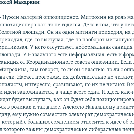
ексей Макаркин
:
– Нужен матерый оппозиционер. Митрохин на роль ма
оппозиционера как-то не годится. Дело в том, что у не
Болотной площади. Он на одни митинги приходил, на 
приходил, где-то выступал, где-то наоборот митингую
критиковал. У него отсутствует неформальная санкция
площади. У Навального есть неформальная, есть и фор
санкция от Координационного совета оппозиции. Если 
Митрохина, там говорят, то ли он с властью, то ли с оп
гда сяк. Насчет программ, их действительно не читают
рналисты, интересно, сравнивают, но их не читают. В
ри идеи запоминаются, а чаще всего одна. И здесь клю
дидат будет выступать, как он будет себя позиционирова
ься в роликах и так далее. Алексею Навальному приде
дачу, ему нужно совместить электорат демократическ
 который с большим сомнением относится к идее об 
я которого важны демократические либеральные ценн