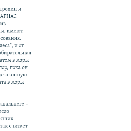
итрохин и
ПАРНАС
чив
ры, имеют
осования.
еса", и от
избирательная
атом в мэры
ор, пока он
 в законную
ата в мэры
авального –
есло
тоящих
 так считает