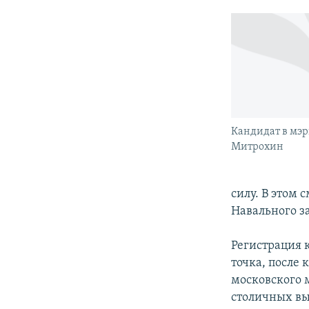
Кандидат в мэ
Митрохин
силу. В этом
Навального за
Регистрация 
точка, после 
московского м
столичных вы