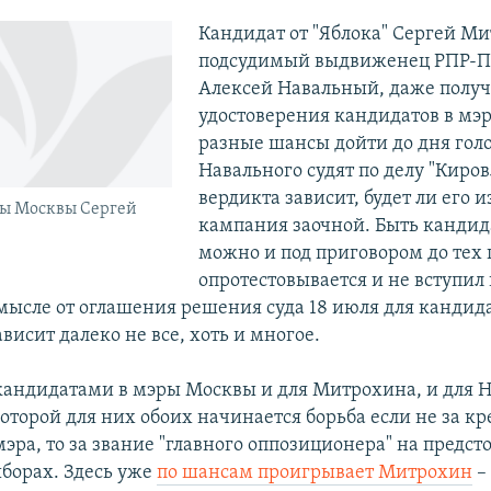
Кандидат от "Яблока" Сергей М
подсудимый выдвиженец РПР-
Алексей Навальный, даже полу
удостоверения кандидатов в мэ
разные шансы дойти до дня гол
Навального судят по делу "Кировл
вердикта зависит, будет ли его 
ры Москвы Сергей
кампания заочной. Быть кандид
можно и под приговором до тех п
опротестовывается и не вступил
 смысле от оглашения решения суда 18 июля для кандид
висит далеко не все, хоть и многое.
кандидатами в мэры Москвы и для Митрохина, и для Н
которой для них обоих начинается борьба если не за кр
эра, то за звание "главного оппозиционера" на предс
борах. Здесь уже
по шансам проигрывает Митрохин
–