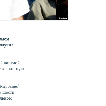
комом
получил
ый партией
т в законную
Кировлес".
к шести
ельном