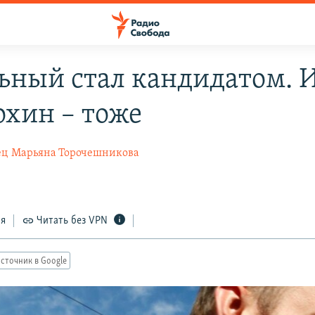
ьный стал кандидатом. 
хин – тоже
ец
Марьяна Торочешникова
ся
Читать без VPN
сточник в Google