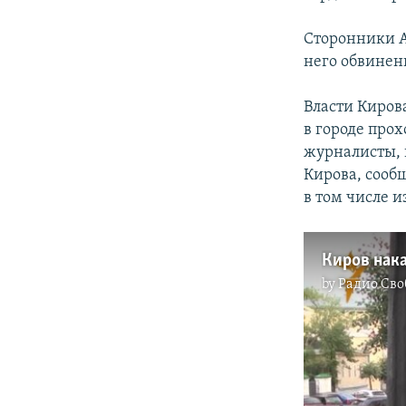
Сторонники А
него обвине
Власти Киров
в городе про
журналисты, 
Кирова, сообщ
в том числе 
by
Радио Сво