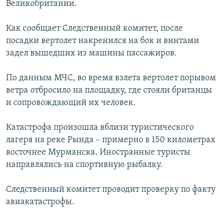
Великобритании.
РАСПИСАНИЕ ВЕЩАНИЯ
ПОДПИШИТЕСЬ НА РАССЫЛКУ
Как сообщает Следственный комитет, после
посадки вертолет накренился на бок и винтами
задел вышедших из машины пассажиров.
СОЦИАЛЬНЫЕ СЕТИ
По данным МЧС, во время взлета вертолет порывом
ветра отбросило на площадку, где стояли британцы
и сопровождающий их человек.
Все сайты РСЕ/РС
Катастрофа произошла вблизи туристического
лагеря на реке Рында – примерно в 150 километрах
восточнее Мурманска. Иностранные туристы
направлялись на спортивную рыбалку.
Следственный комитет проводит проверку по факту
авиакатастрофы.