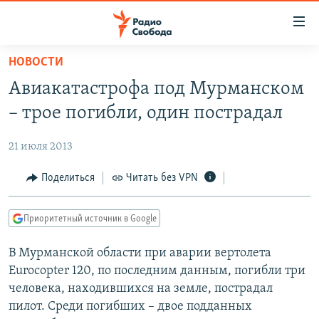
Ссылки
для
упрощенного
НОВОСТИ
ПРОГРАММЫ
доступа
Авиакатастрофа под Мурманском
ПОДКАСТЫ
Вернуться
– трое погибли, один пострадал
к
АВТОРСКИЕ ПРОЕКТЫ
основному
21 июля 2013
ЦИТАТЫ СВОБОДЫ
содержанию
Вернутся
МНЕНИЯ
Поделиться
Читать без VPN
к
КУЛЬТУРА
главной
Приоритетный источник в Google
навигации
IDEL.РЕАЛИИ
Вернутся
В Мурманской области при аварии вертолета
КАВКАЗ.РЕАЛИИ
к
Eurocopter 120, по последним данным, погибли три
СЕВЕР.РЕАЛИИ
поиску
человека, находившихся на земле, пострадал
пилот. Среди погибших – двое подданных
СИБИРЬ.РЕАЛИИ