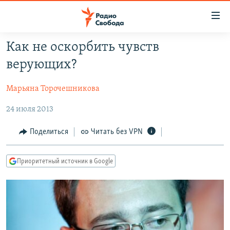
Ссылки
для
упрощенного
Как не оскорбить чувств
ПРОГРАММЫ
доступа
верующих?
ПОДКАСТЫ
Вернуться
к
Марьяна Торочешникова
АВТОРСКИЕ ПРОЕКТЫ
основному
24 июля 2013
ЦИТАТЫ СВОБОДЫ
содержанию
Вернутся
МНЕНИЯ
Поделиться
Читать без VPN
к
КУЛЬТУРА
главной
Приоритетный источник в Google
навигации
IDEL.РЕАЛИИ
Вернутся
КАВКАЗ.РЕАЛИИ
к
СЕВЕР.РЕАЛИИ
поиску
СИБИРЬ.РЕАЛИИ