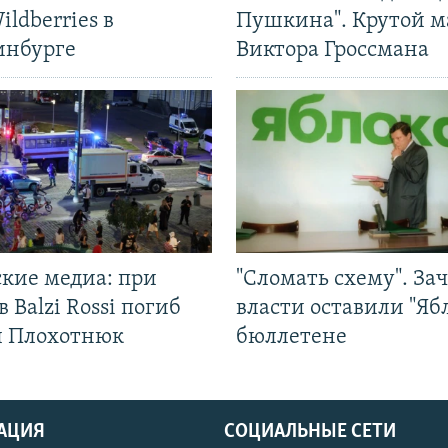
ildberries в
Пушкина". Крутой 
инбурге
Виктора Гроссмана
ские медиа: при
"Сломать схему". За
в Balzi Rossi погиб
власти оставили "Ябл
л Плохотнюк
бюллетене
АЦИЯ
СОЦИАЛЬНЫЕ СЕТИ