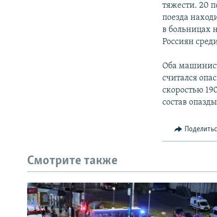
тяжести. 20 
поезда наход
в больницах н
Россиян сред
Оба машинист
считался опас
скоростью 19
состав опазд
Поделить
Смотрите также