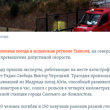
оезда
ушения поезда в испанском регионе Галисия
, на север
о превышение допустимой скорости.
оду пришли эксперты, работающие на месте катастроф
т Радио Свобода Виктор Черецкий. Трагедия произошл
довавший из Мадрида поезд Alvia, способный развиват
ометров в час, сошел с рельсов в четырех километрах
ной станции города Сантьяго-де-Компостела.
80 человек погибли и 130 получили ранения разной ст