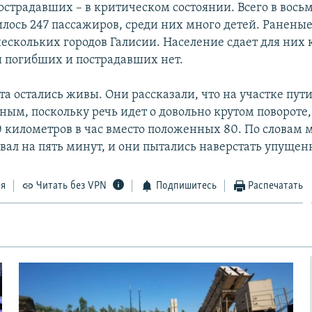
пострадавших – в критическом состоянии. Всего в вось
илось 247 пассажиров, среди них много детей. Ранен
ескольких городов Галисии. Население сдает для них 
и погибших и пострадавших нет.
а остались живы. Они рассказали, что на участке пут
ным, поскольку речь идет о довольно крутом повороте,
0 километров в час вместо положенных 80. По словам
ывал на пять минут, и они пытались наверстать упущен
ся
Читать без VPN
Подпишитесь
Распечатать