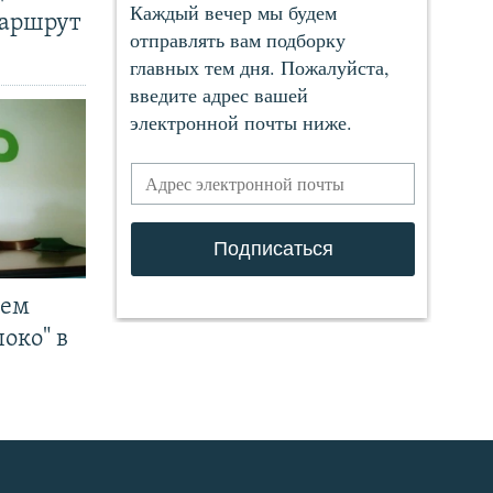
маршрут
чем
око" в