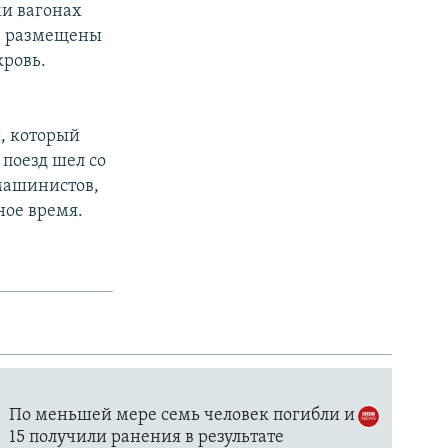
ми вагонах
ые размещены
кровь.
и, который
 поезд шел со
 машинистов,
ное время.