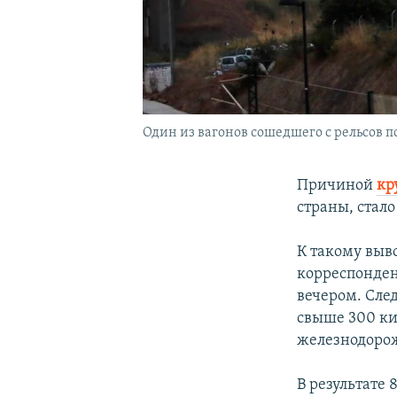
Один из вагонов сошедшего с рельсов п
Причиной
кр
страны, стал
К такому выв
корреспонден
вечером. Сле
свыше 300 кил
железнодорож
В результате 