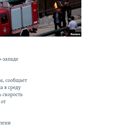
о-западе
ы, сообщает
а в среду
ь скорость
 от
епени