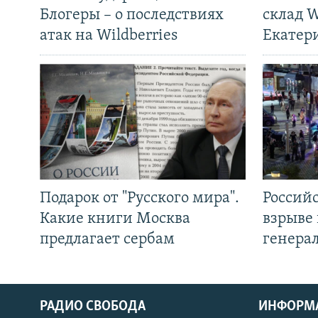
Блогеры – о последствиях
склад W
атак на Wildberries
Екатер
Подарок от "Русского мира".
Россий
Какие книги Москва
взрыве 
предлагает сербам
генера
РАДИО СВОБОДА
ИНФОРМ