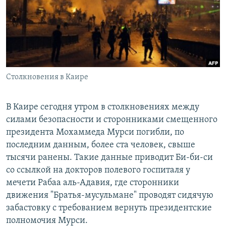
РАСПИСАНИЕ ВЕЩАНИЯ
ПОДПИШИТЕСЬ НА РАССЫЛКУ
СОЦИАЛЬНЫЕ СЕТИ
Столкновения в Каире
В Каире сегодня утром в столкновениях между
силами безопасности и сторонниками смещенного
Все сайты РСЕ/РС
президента Мохаммеда Мурси погибли, по
последним данным, более ста человек, свыше
тысячи ранены. Такие данные приводит Би-би-си
со ссылкой на докторов полевого госпиталя у
мечети Рабаа аль-Адавия, где сторонники
движения "Братья-мусульмане" проводят сидячую
забастовку с требованием вернуть президентские
полномочия Мурси.