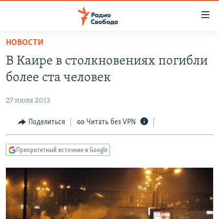
Ссылки
для
упрощенного
НОВОСТИ
ПРОГРАММЫ
доступа
В Каире в столкновениях погибли
ПОДКАСТЫ
Вернуться
более ста человек
к
АВТОРСКИЕ ПРОЕКТЫ
основному
27 июля 2013
ЦИТАТЫ СВОБОДЫ
содержанию
Вернутся
МНЕНИЯ
Поделиться
Читать без VPN
к
КУЛЬТУРА
главной
Приоритетный источник в Google
навигации
IDEL.РЕАЛИИ
Вернутся
КАВКАЗ.РЕАЛИИ
к
СЕВЕР.РЕАЛИИ
поиску
СИБИРЬ.РЕАЛИИ