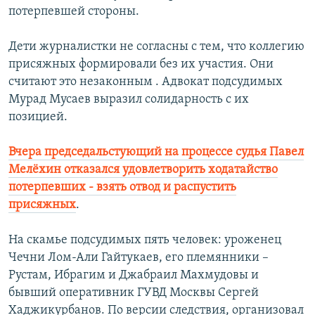
потерпевшей стороны.
РАСПИСАНИЕ ВЕЩАНИЯ
ПОДПИШИТЕСЬ НА РАССЫЛКУ
Дети журналистки не согласны с тем, что коллегию
присяжных формировали без их участия. Они
СОЦИАЛЬНЫЕ СЕТИ
считают это незаконным . Адвокат подсудимых
Мурад Мусаев выразил солидарность с их
позицией.
Вчера председальстующий на процессе судья Павел
Мелёхин отказался удовлетворить ходатайство
Все сайты РСЕ/РС
потерпевших - взять отвод и распустить
присяжных
.
На скамье подсудимых пять человек: уроженец
Чечни Лом-Али Гайтукаев, его племянники –
Рустам, Ибрагим и Джабраил Махмудовы и
бывший оперативник ГУВД Москвы Сергей
Хаджикурбанов. По версии следствия, организовал