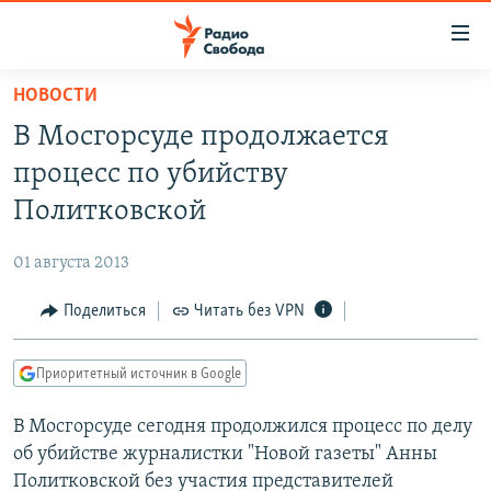
Ссылки
для
упрощенного
НОВОСТИ
ПРОГРАММЫ
доступа
В Мосгорсуде продолжается
ПОДКАСТЫ
Вернуться
процесс по убийству
к
АВТОРСКИЕ ПРОЕКТЫ
Политковской
основному
ЦИТАТЫ СВОБОДЫ
содержанию
01 августа 2013
Вернутся
МНЕНИЯ
к
Поделиться
Читать без VPN
КУЛЬТУРА
главной
навигации
IDEL.РЕАЛИИ
Приоритетный источник в Google
Вернутся
КАВКАЗ.РЕАЛИИ
к
В Мосгорсуде сегодня продолжился процесс по делу
СЕВЕР.РЕАЛИИ
поиску
об убийстве журналистки "Новой газеты" Анны
СИБИРЬ.РЕАЛИИ
Политковской без участия представителей