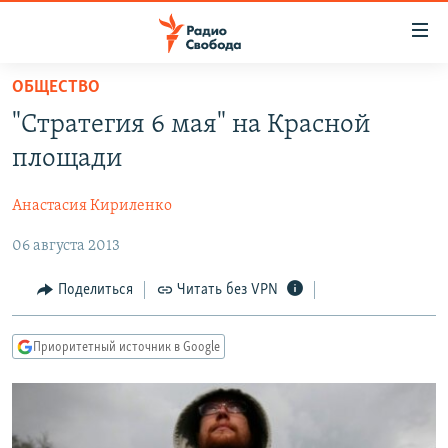
Ссылки
для
упрощенного
ОБЩЕСТВО
ПРОГРАММЫ
доступа
"Стратегия 6 мая" на Красной
ПОДКАСТЫ
Вернуться
площади
к
АВТОРСКИЕ ПРОЕКТЫ
основному
Анастасия Кириленко
ЦИТАТЫ СВОБОДЫ
содержанию
Вернутся
06 августа 2013
МНЕНИЯ
к
КУЛЬТУРА
Поделиться
Читать без VPN
главной
навигации
IDEL.РЕАЛИИ
Вернутся
Приоритетный источник в Google
КАВКАЗ.РЕАЛИИ
к
СЕВЕР.РЕАЛИИ
поиску
СИБИРЬ.РЕАЛИИ