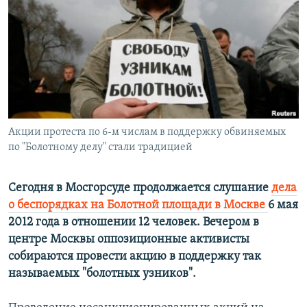
РАСПИСАНИЕ ВЕЩАНИЯ
ПОДПИШИТЕСЬ НА РАССЫЛКУ
СОЦИАЛЬНЫЕ СЕТИ
Акции протеста по 6-м числам в поддержку обвиняемых
по "Болотному делу" стали традицией
Все сайты РСЕ/РС
Сегодня в Мосгорсуде продолжается слушание
дела
о беспорядках на Болотной площади в Москве
6 мая
2012 года в отношении 12 человек. Вечером в
центре Москвы оппозиционные активисты
собираются провести акцию в поддержку так
называемых "болотных узников".