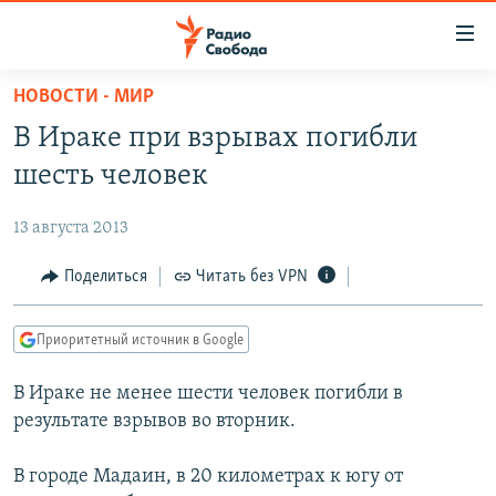
Ссылки
для
упрощенного
НОВОСТИ - МИР
ПРОГРАММЫ
доступа
В Ираке при взрывах погибли
ПОДКАСТЫ
Вернуться
шесть человек
к
АВТОРСКИЕ ПРОЕКТЫ
основному
13 августа 2013
ЦИТАТЫ СВОБОДЫ
содержанию
Вернутся
МНЕНИЯ
Поделиться
Читать без VPN
к
КУЛЬТУРА
главной
Приоритетный источник в Google
навигации
IDEL.РЕАЛИИ
Вернутся
В Ираке не менее шести человек погибли в
КАВКАЗ.РЕАЛИИ
к
результате взрывов во вторник.
СЕВЕР.РЕАЛИИ
поиску
В городе Мадаин, в 20 километрах к югу от
СИБИРЬ.РЕАЛИИ