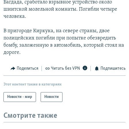
Багдада, сработало взрывное устройство около
РАСПИСАНИЕ ВЕЩАНИЯ
шиитской молельной комнаты. Погибли четыре
ПОДПИШИТЕСЬ НА РАССЫЛКУ
человека.
В пригороде Киркука, на севере страны, двое
СОЦИАЛЬНЫЕ СЕТИ
полицейских погибли при попытке обезвредить
бомбу, заложенную в автомобиль, который стоял на
дороге.
Поделиться
Читать без VPN
Подпишитесь
Все сайты РСЕ/РС
Этот контент также в категориях
Новости - мир
Новости
Смотрите также