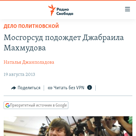
Ссылки
для
упрощенного
ДЕЛО ПОЛИТКОВСКОЙ
ПРОГРАММЫ
доступа
Мосгорсуд подождет Джабраила
ПОДКАСТЫ
Вернуться
Махмудова
к
АВТОРСКИЕ ПРОЕКТЫ
основному
Наталья Джанполадова
ЦИТАТЫ СВОБОДЫ
содержанию
Вернутся
19 августа 2013
МНЕНИЯ
к
КУЛЬТУРА
Поделиться
Читать без VPN
главной
навигации
IDEL.РЕАЛИИ
Вернутся
Приоритетный источник в Google
КАВКАЗ.РЕАЛИИ
к
СЕВЕР.РЕАЛИИ
поиску
СИБИРЬ.РЕАЛИИ