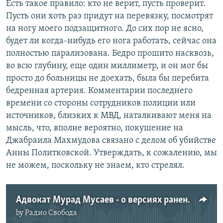
Есть такое правило: кто не верит, пусть проверит.
Пусть они хоть раз придут на перевязку, посмотрят
на ногу моего подзащитного. До сих пор не ясно,
будет ли когда-нибудь его нога работать, сейчас она
полностью парализована. Бедро прошито насквозь,
во всю глубину, еще один миллиметр, и он мог бы
просто до больницы не доехать, была бы перебита
бедренная артерия. Комментарии последнего
времени со стороны сотрудников полиции или
источников, близких к МВД, наталкивают меня на
мысль, что, вполне вероятно, покушение на
Джабраила Махмудова связано с делом об убийстве
Анны Политковской. Утверждать, к сожалению, мы
не можем, поскольку не знаем, кто стрелял.
Адвокат Мурад Мусаев - о версиях ранения Джабраила Махмудова
by
Радио Свобода
No media source currently available