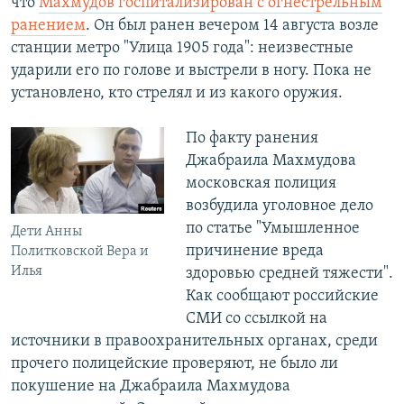
что
Махмудов госпитализирован с огнестрельным
ранением
. Он был ранен вечером 14 августа возле
станции метро "Улица 1905 года": неизвестные
ударили его по голове и выстрели в ногу. Пока не
установлено, кто стрелял и из какого оружия.
По факту ранения
Джабраила Махмудова
московская полиция
возбудила уголовное дело
по статье "Умышленное
Дети Анны
причинение вреда
Политковской Вера и
Илья
здоровью средней тяжести".
Как сообщают российские
СМИ со ссылкой на
источники в правоохранительных органах, среди
прочего полицейские проверяют, не было ли
покушение на Джабраила Махмудова